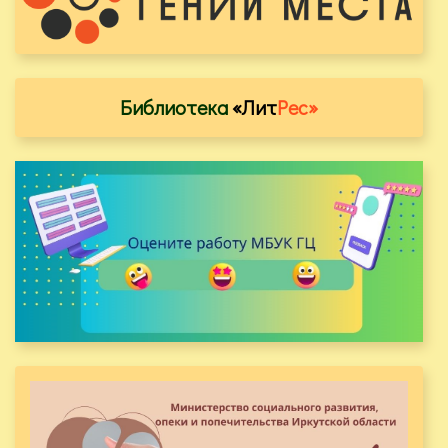
Библиотека
«Лит
Рес»