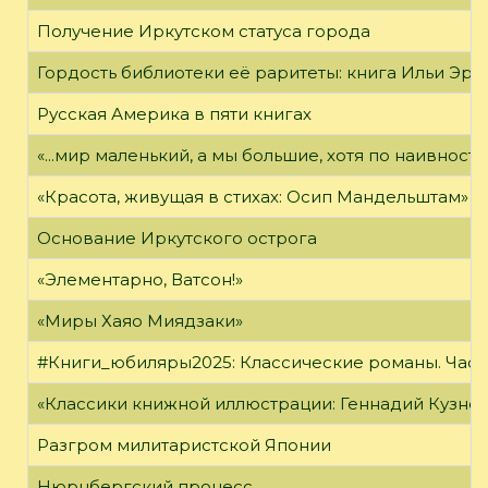
Получение Иркутском статуса города
Гордость библиотеки её раритеты: книга Ильи Эрен
Русская Америка в пяти книгах
«...мир маленький, а мы большие, хотя по наивност
«Красота, живущая в стихах: Осип Мандельштам»
Основание Иркутского острога
«Элементарно, Ватсон!»
«Миры Хаяо Миядзаки»
#Книги_юбиляры2025: Классические романы. Часть
«Классики книжной иллюстрации: Геннадий Кузне
Разгром милитаристской Японии
Нюрнбергский процесс