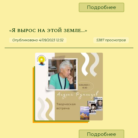
Подробнее
о
«Читаем
Николая
Гумилёв
«Я вырос на этой земле…»
Опубликовано 4/09/2023 12:32
5387 просмотров
Подробнее
о