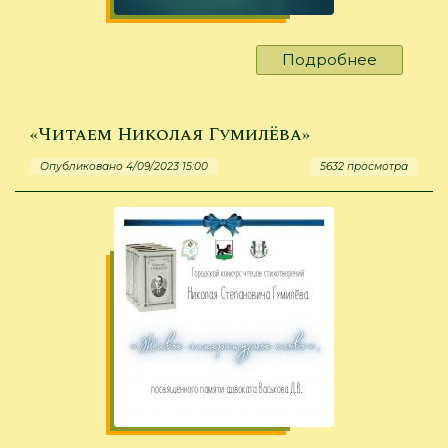
Подробнее
о
Новые
подход
к
«Читаем Николая Гумилёва»
сотрудн
Опубликовано 4/09/2023 15:00
5632 просмотра