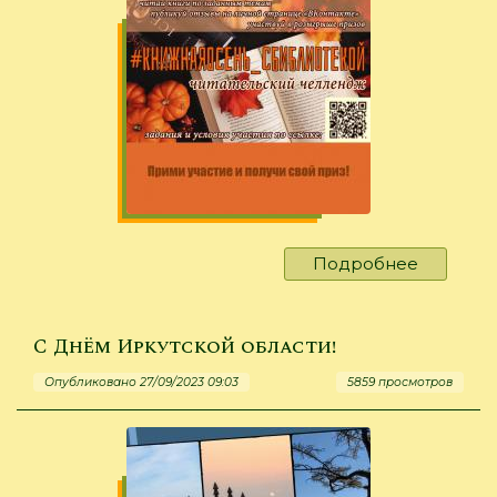
Подробнее
о
Книжна
осень
с
С Днём Иркутской области!
библиот
Опубликовано 27/09/2023 09:03
5859 просмотров