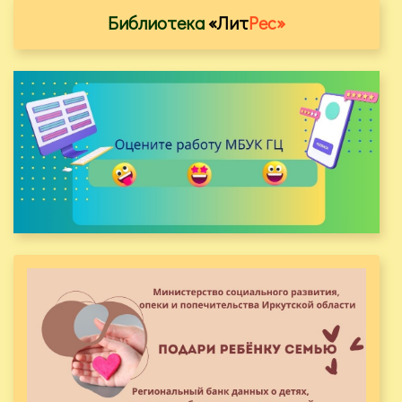
Библиотека
«Лит
Рес»