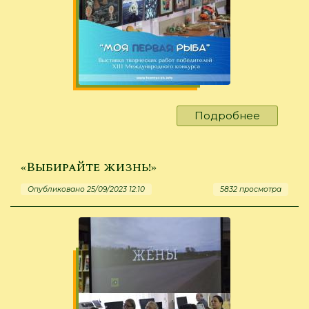
Подробнее
о
Выставк
творчес
работ
«Выбирайте жизнь!»
победит
Опубликовано 25/09/2023 12:10
5832 просмотра
XIII
Междун
конкурс
«Моя
первая
рыба»