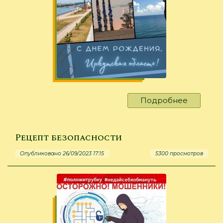
Подробнее
о
С
Днём
Иркутск
Рецепт безопасности
области!
Опубликовано 26/09/2023 17:15
5300 просмотров