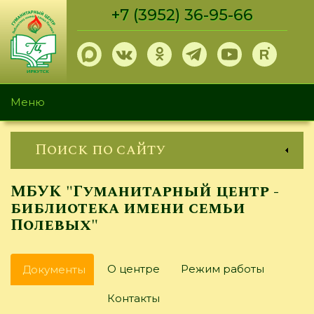
Перейти
+7 (3952) 36-95-66
к
основному
содержанию
Меню
Поиск по сайту
МБУК "Гуманитарный центр -
библиотека имени семьи
Полевых"
Главные
О центре
Режим работы
Документы
(активная
вкладки
вкладка)
Контакты