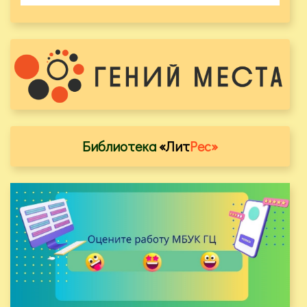
Библиотека
«Лит
Рес»