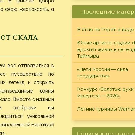
ть. В финале добро
за свою жестокость, а
Последние матер
В огне не горит, в воде
бот Скала
Юные артисты студии 
вдохнут жизнь в леген
Таймыра
ем вас отправиться в
«Дети России — сила
щее путешествие по
государства»
ких легенд и открыть
Конкурс «Золотые руки
еизведанные тайны
Иркутска — 2026»
кала. Вместе с нашими
ыми актёрами вы
Летние турниры Warh
ладиться уникальной
наполненной мистикой
ем.
Популярное соде