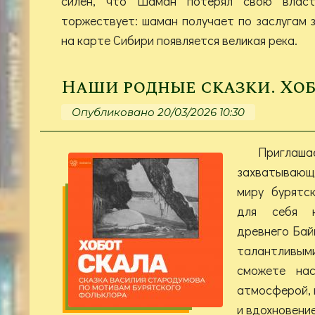
силён, что Шаман потерял свою влас
торжествует: шаман получает по заслугам 
на карте Сибири появляется великая река.
Наши родные сказки. Хо
Опубликовано 20/03/2026 10:30
Приглаша
захватываю
миру бурятс
для себя н
древнего Бай
талантлив
сможете нас
атмосферой, 
и вдохновени