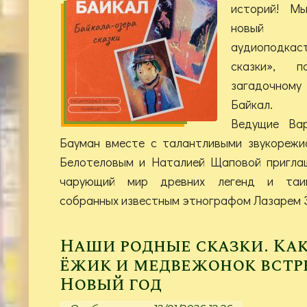
историй! М
новый в
аудиоподк
сказки», п
загадочному 
Байкал.
Ведущие Ва
Бауман вместе с талантливыми звукорежи
Белотеловым и Наталией Щаповой приглаш
чарующий мир древних легенд и таин
собранных известным этнографом Лазарем 
Наши родные сказки. Как
ёжик и медвежонок встр
Новый год