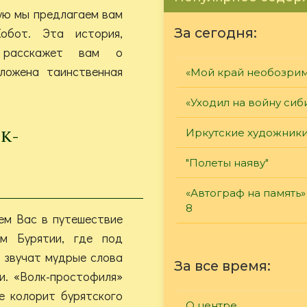
ую мы предлагаем вам
обот. Эта история,
За сегодня:
, расскажет вам о
ложена таинственная
«Мой край необозри
«Уходил на войну сиб
к-
Иркутские художник
"Полеты наяву"
«Автограф на память»
8
ем Вас в путешествие
м Бурятии, где под
 звучат мудрые слова
За все время:
и. «Волк-простофиля»
де колорит бурятского
О центре