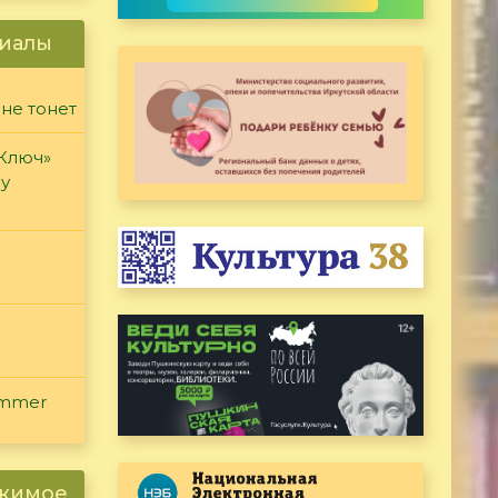
иалы
 не тонет
«Ключ»
ду
ammer
ржимое