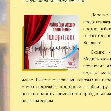
Опубликовано 12/01/2026 12:26
Дорог
предста
прекраснейш
отечественн
Козлова!
Сказка 
Медвежонок 
переносит чи
полный маги
чудес. Вместе с главными героями вы пер
моменты дружбы, поддержки и любви друг к
ценить радость совместного празднования
простым вещам.