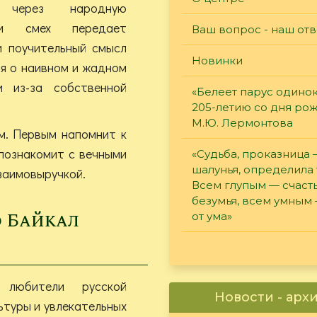
, через народную
и смех передает
Ваш вопрос - наш отв
и поучительный смысл
Новинки
я о наивном и жадном
 из-за собственной
«Белеет парус одинок
205-летию со дня ро
М.Ю. Лермонтова
ям. Первым напомнит к
 познакомит с вечными
«Судьба, проказница
шалунья, определила 
заимовыручкой.
Всем глупым — счасть
безумья, всем умным
о Байкал
от ума»
 любители русской
Новости - арх
ьтуры и увлекательных