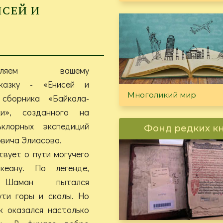
исей и
тавляем вашему
казку - «Енисей и
Многоликий мир
сборника «Байкала-
ки», созданного на
клорных экспедиций
Фонд редких к
вича Элиасова.
твует о пути могучего
кеану. По легенде,
 Шаман пытался
ути горы и скалы. Но
к оказался настолько