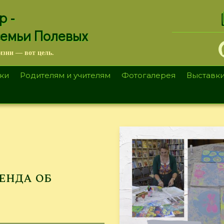
.
р -
семьи Полевых
изни — вот цель.
ки
Родителям и учителям
Фотогалерея
Выставк
енда об