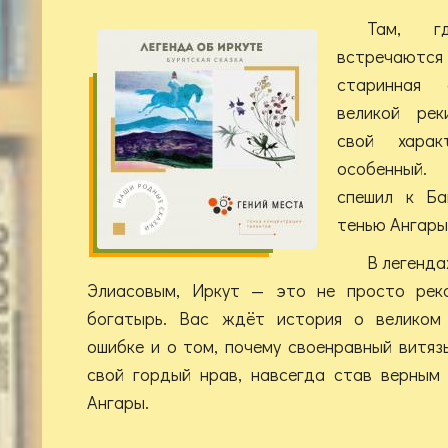
Там, г
встречаются
старинная
великой рек
свой хара
особенный.
спешил к Ба
тенью Ангары
В легенда
Элиасовым, Иркут — это не просто река
богатырь. Вас ждёт история о великом 
ошибке и о том, почему своенравный витяз
свой гордый нрав, навсегда став верным
Ангары.