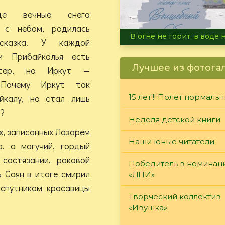
де вечные снега
 с небом, родилась
Летние турниры Warh
 сказка. У каждой
и Прибайкалья есть
Лучшее из фотога
ктер, но Иркут —
 Почему Иркут так
йкалу, но стал лишь
15 лет!!! Полет нормаль
?
Неделя детской книги
х, записанных Лазарем
Наши юные читатели
, а могучий, гордый
состязании, роковой
Победитель в номинац
ь Саян в итоге смирил
«ДПИ»
 спутником красавицы
Творческий коллектив
«Ивушка»