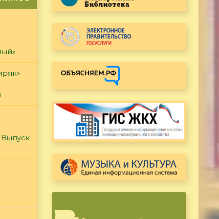
мый»
иряк»
и
 Выпуск