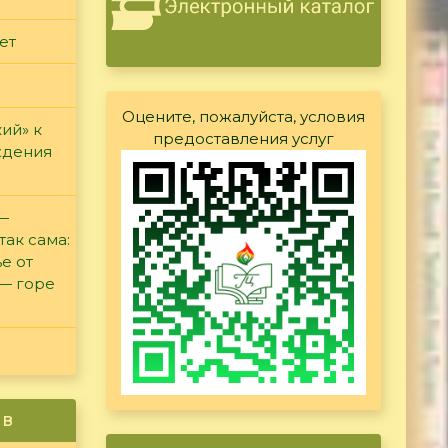
ет
Оцените, пожалуйста, условия
ий» к
предоставления услуг
ждения
 —
так сама:
е от
 — горе
ив