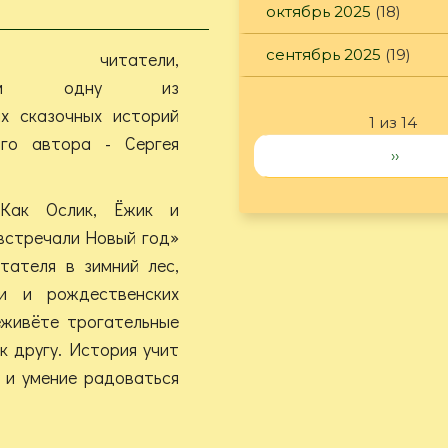
октябрь 2025
(18)
сентябрь 2025
(19)
ие читатели,
вляем одну из
их сказочных историй
1 из 14
ого автора - Сергея
››
«Как Ослик, Ёжик и
встречали Новый год»
тателя в зимний лес,
и и рождественских
еживёте трогательные
 другу. История учит
 и умение радоваться