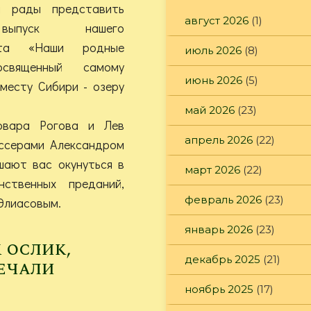
ы рады представить
август 2026
(1)
ыпуск нашего
аста «Наши родные
июль 2026
(8)
освященный самому
июнь 2026
(5)
месту Сибири - озеру
май 2026
(23)
рвара Рогова и Лев
апрель 2026
(22)
ссерами Александром
ают вас окунуться в
март 2026
(22)
ственных преданий,
февраль 2026
(23)
Элиасовым.
январь 2026
(23)
 ослик,
декабрь 2025
(21)
ечали
ноябрь 2025
(17)