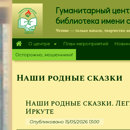
Перейти
Гуманитарный цент
к
основному
библиотека имени 
содержанию
Чтение — только начало, творчество ж
О центре
План мероприятий
Новин
Осторожно, мошенники!
Наши родные сказки
Наши родные сказки. Лег
Иркуте
Опубликовано 15/05/2026 13:00