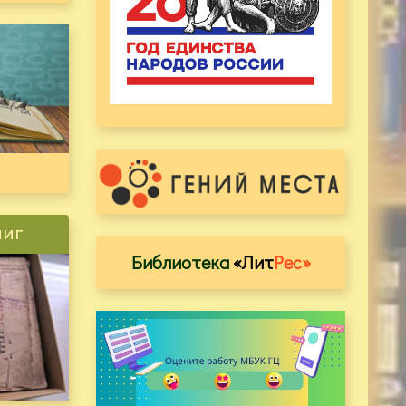
ниг
Библиотека
«Лит
Рес»