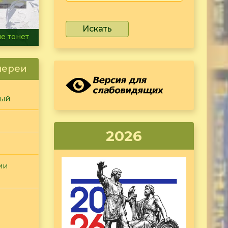
Искать
ammer
лереи
ный
2026
ии