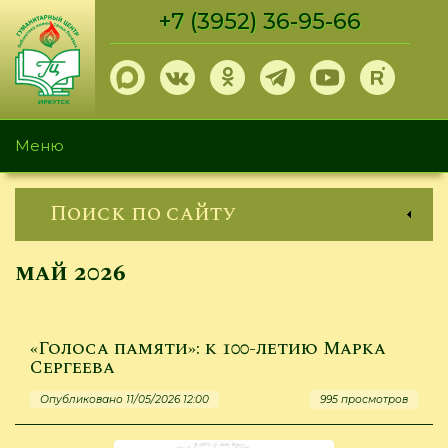
Перейти
+7 (3952) 36-95-66
к
основному
содержанию
Меню
Поиск по сайту
май 2026
«Голоса памяти»: к 100-летию Марка
Сергеева
Опубликовано 11/05/2026 12:00
995 просмотров