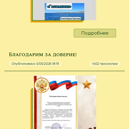
Подробнее
о
Голос
поэта
в
Благодарим за доверие!
музыке:
Опубликовано 5/05/2026 18:19
1402 просмотра
песня
на
стихи
Марка
Сергеев