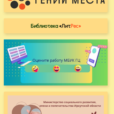
Библиотека
«Лит
Рес»