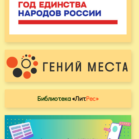
Библиотека
«Лит
Рес»