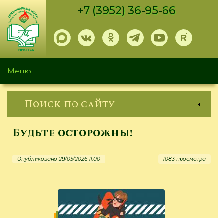
Перейти
+7 (3952) 36-95-66
к
основному
содержанию
Меню
Поиск по сайту
Будьте осторожны!
Опубликовано 29/05/2026 11:00
1083 просмотра