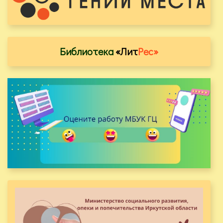
Библиотека
«Лит
Рес»