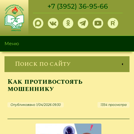
Перейти
+7 (3952) 36-95-66
к
основному
содержанию
Меню
Поиск по сайту
Как противостоять
мошеннику
Опубликовано 1/04/2026 09:30
1354 просмотра