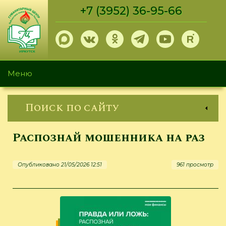
Перейти
+7 (3952) 36-95-66
к
основному
содержанию
Меню
Поиск по сайту
Распознай мошенника на раз
Опубликовано 21/05/2026 12:51
961 просмотр