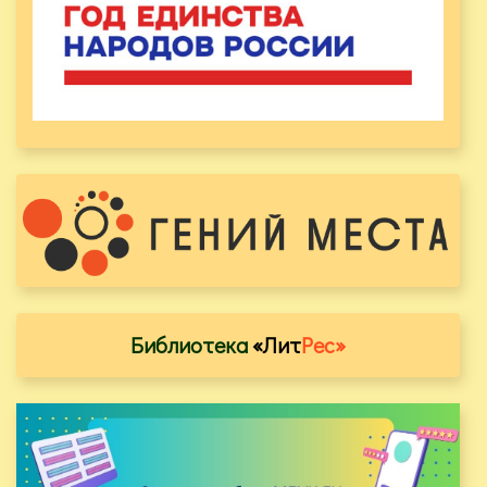
Библиотека
«Лит
Рес»