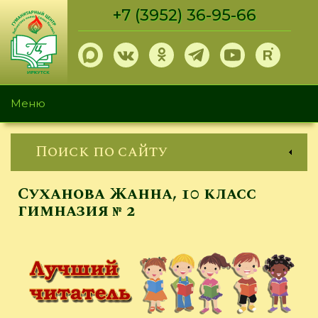
Перейти
+7 (3952) 36-95-66
к
основному
содержанию
Меню
Поиск по сайту
Суханова Жанна, 10 класс
гимназия № 2