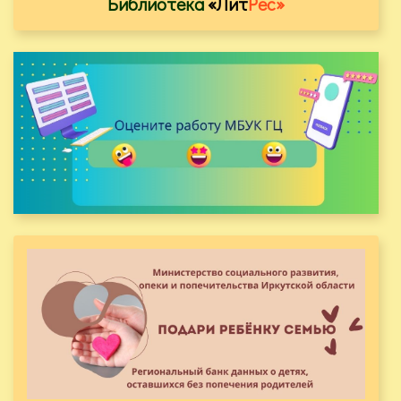
Библиотека
«Лит
Рес»