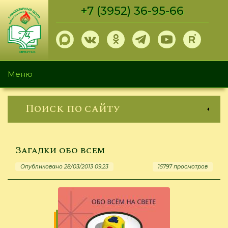
Перейти
+7 (3952) 36-95-66
к
основному
содержанию
Меню
Поиск по сайту
Загадки обо всем
Опубликовано 28/03/2013 09:23
15797 просмотров