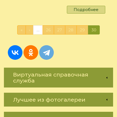
Подробнее
о
Стихи
об
Иркутск
«
‹
…
26
27
28
29
30
Виртуальная справочная
служба
Лучшее из фотогалереи