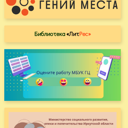
Библиотека
«Лит
Рес»