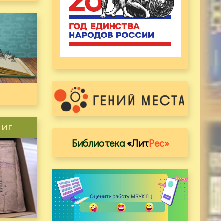
ниг
Библиотека
«Лит
Рес»