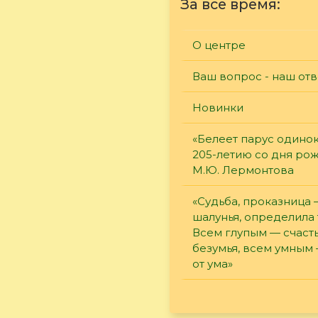
За все время:
О центре
Ваш вопрос - наш отв
Новинки
«Белеет парус одинок
205-летию со дня ро
М.Ю. Лермонтова
«Судьба, проказница
шалунья, определила 
Всем глупым — счасть
безумья, всем умным
от ума»