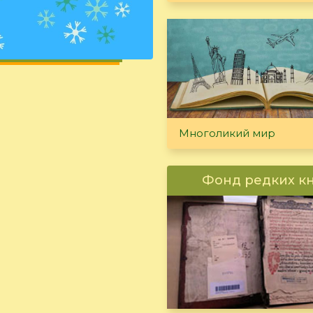
Многоликий мир
Фонд редких к