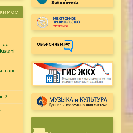
ржимое
- её
ustani
м шанс!
мый»
»