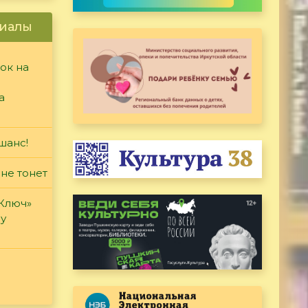
иалы
ок на
а
шанс!
 не тонет
«Ключ»
ду