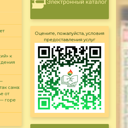
ет
Оцените, пожалуйста, условия
предоставления услуг
ий» к
ждения
 —
так сама:
е от
 — горе