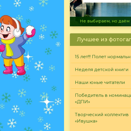
В огне не горит, в воде 
Лучшее из фотога
15 лет!!! Полет нормаль
Неделя детской книги
Наши юные читатели
Победитель в номинац
«ДПИ»
Творческий коллектив
«Ивушка»