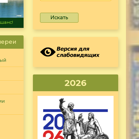
Искать
не тонет
лереи
ный
2026
ии