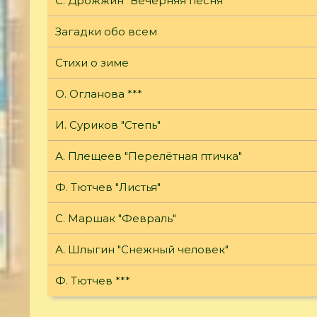
С. Дрожжин "Вечерняя песня"
Загадки обо всем
Стихи о зиме
О. Огланова ***
И. Суриков "Степь"
А. Плещеев "Перелётная птичка"
Ф. Тютчев "Листья"
С. Маршак "Февраль"
А. Шлыгин "Снежный человек"
Ф. Тютчев ***