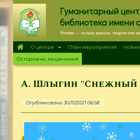
Перейти
Гуманитарный цент
к
основному
библиотека имени 
содержанию
Чтение — только начало, творчество ж
О центре
План мероприятий
Новин
Осторожно, мошенники!
А. Шлыгин "Снежный 
Опубликовано 30/11/2021 06:58