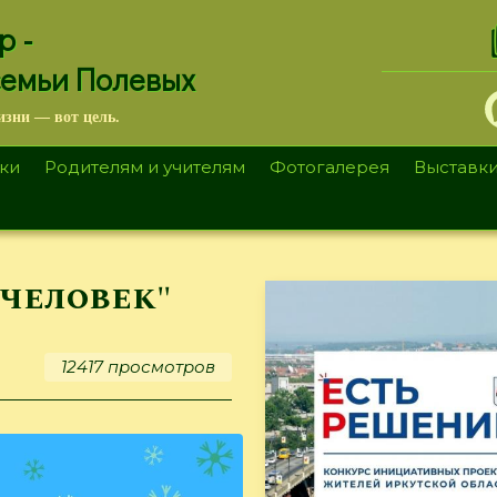
.
р -
семьи Полевых
изни — вот цель.
ки
Родителям и учителям
Фотогалерея
Выставк
человек"
12417 просмотров