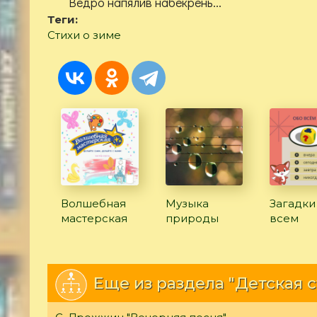
Ведро напялив набекрень...
Теги:
Стихи о зиме
Волшебная
Музыка
Загадки
мастерская
природы
всем
Еще из раздела "Детская 