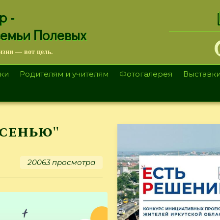
.
р -
семьи Полевых
изни — вот цель.
ки
Родителям и учителям
Фотогалерея
Выставк
осенью"
20063 просмотра