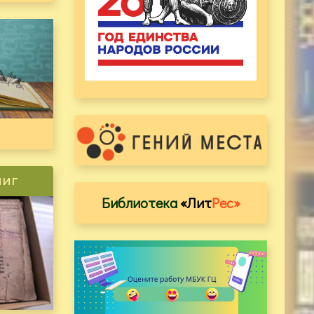
ниг
Библиотека
«Лит
Рес»