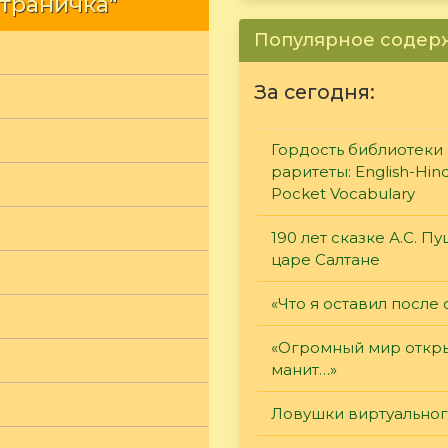
страничка"
Популярное соде
За сегодня:
Гордость библиотеки 
раритеты: English-Hind
Pocket Vocabulary
190 лет сказке А.С. П
царе Салтане
«Что я оставил после 
«Огромный мир откры
манит…»
Ловушки виртуально