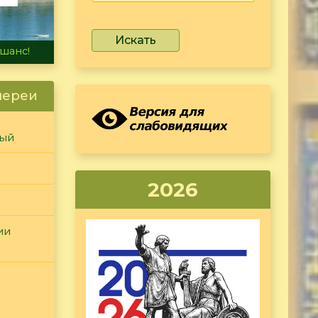
Искать
не тонет
лереи
ный
2026
ии