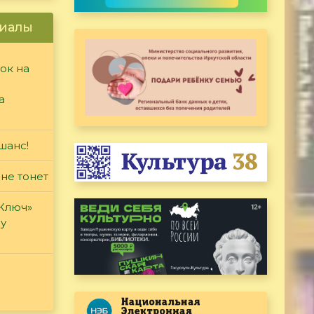
иалы
ок на
а
шанс!
 не тонет
«Ключ»
ду