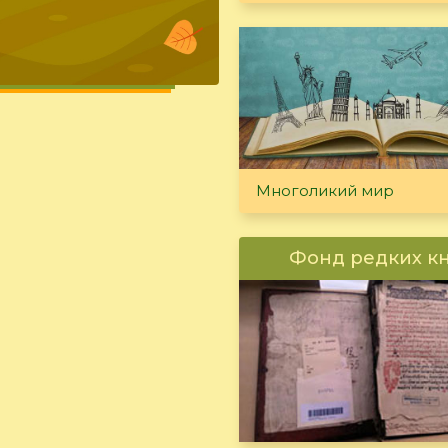
Многоликий мир
Фонд редких к