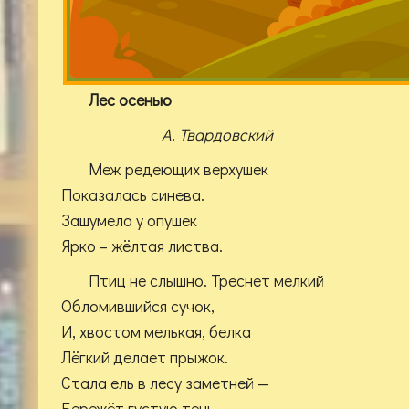
Лес осенью
А. Твардовский
Меж редеющих верхушек
Показалась синева.
Зашумела у опушек
Ярко – жёлтая листва.
Птиц не слышно. Треснет мелкий
Обломившийся сучок,
И, хвостом мелькая, белка
Лёгкий делает прыжок.
Стала ель в лесу заметней —
Бережёт густую тень.