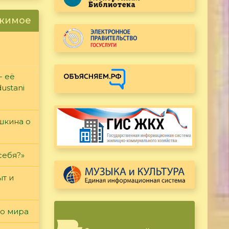
ржимое
- её
ustani
ушкина о
себя?»
т и
го мира