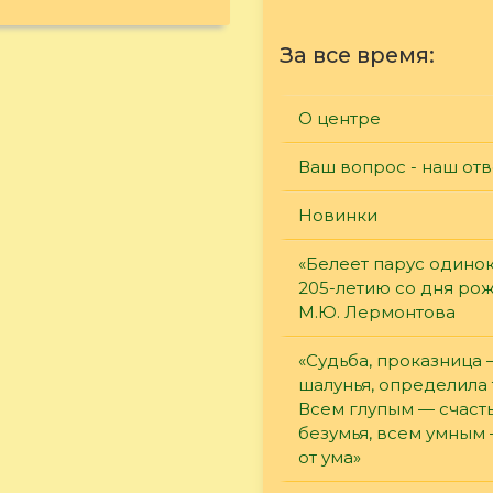
За все время:
О центре
Ваш вопрос - наш отв
Новинки
«Белеет парус одинок
205-летию со дня ро
М.Ю. Лермонтова
«Судьба, проказница
шалунья, определила 
Всем глупым — счасть
безумья, всем умным
от ума»