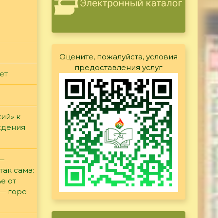
Оцените, пожалуйста, условия
предоставления услуг
ет
ий» к
ждения
 —
так сама:
е от
 — горе