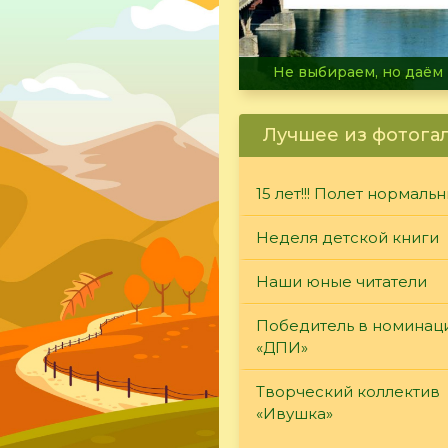
В огне не горит, в воде 
Лучшее из фотога
15 лет!!! Полет нормаль
Неделя детской книги
Наши юные читатели
Победитель в номинац
«ДПИ»
Творческий коллектив
«Ивушка»