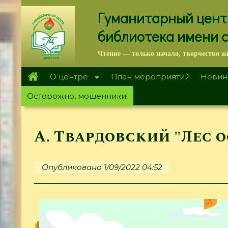
Перейти
Гуманитарный цент
к
основному
библиотека имени 
содержанию
Чтение — только начало, творчество ж
О центре
План мероприятий
Новин
Осторожно, мошенники!
А. Твардовский "Лес 
Опубликовано 1/09/2022 04:52