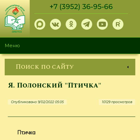
Перейти
+7 (3952) 36-95-66
к
основному
содержанию
Меню
Поиск по сайту
Я. Полонский "Птичка"
Опубликовано 9/02/2022 05:05
10129 просмотров
Птичка