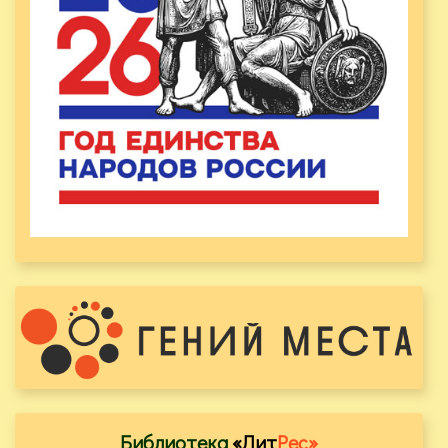
Библиотека
«Лит
Рес»