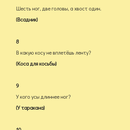
Шесть ног, две головы, а хвост один.
(Всадник)
8
В какую косу не вплетёшь ленту?
(Коса для косьбы)
9
У кого усы длиннее ног?
(У таракана)
10