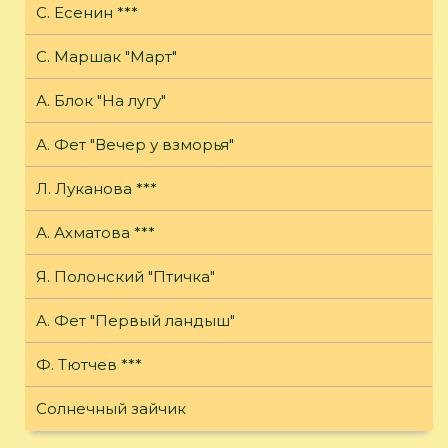
С. Есенин ***
С. Маршак "Март"
А. Блок "На лугу"
А. Фет "Вечер у взморья"
Л. Луканова ***
А. Ахматова ***
Я. Полонский "Птичка"
А. Фет "Первый ландыш"
Ф. Тютчев ***
Солнечный зайчик