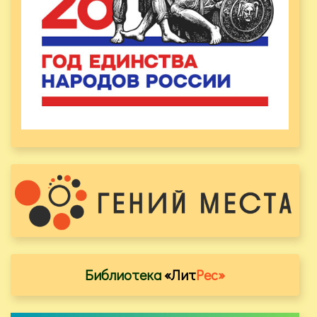
Библиотека
«Лит
Рес»