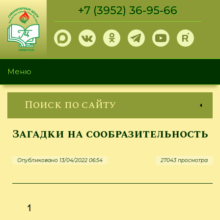
Перейти
+7 (3952) 36-95-66
к
основному
содержанию
Меню
Поиск по сайту
Загадки на сообразительность
Опубликовано 13/04/2022 06:54
27043 просмотра
1