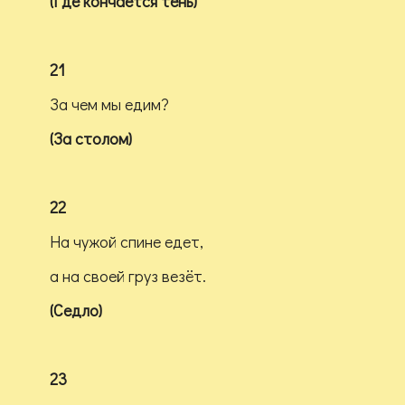
(Где кончается тень)
21
За чем мы едим?
(За столом)
22
На чужой спине едет,
а на своей груз везёт.
(Седло)
23