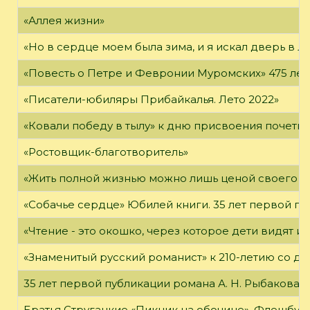
«Аллея жизни»
«Но в сердце моем была зима, и я искал дверь в Л
«Повесть о Петре и Февронии Муромских» 475 лет
«Писатели-юбиляры Прибайкалья. Лето 2022»
«Ковали победу в тылу» к дню присвоения почетно
«Ростовщик-благотворитель»
«Жить полной жизнью можно лишь ценой своего «я
«Собачье сердце» Юбилей книги. 35 лет первой пуб
«Чтение - это окошко, через которое дети видят и
«Знаменитый русский романист» к 210-летию со дн
35 лет первой публикации романа А. Н. Рыбакова «
Братья Стругацкие «Пикник на обочине». Флешбук