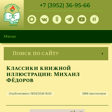
Перейти
+7 (3952) 36-95-66
к
основному
содержанию
Меню
Поиск по сайту
Классики книжной
иллюстрации: Михаил
Фёдоров
Опубликовано 19/05/2026 16:00
5956 просмотров