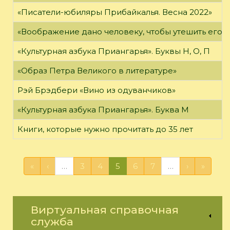
«Писатели-юбиляры Прибайкалья. Весна 2022»
«Воображение дано человеку, чтобы утешить его в то
«Культурная азбука Приангарья». Буквы Н, О, П
«Образ Петра Великого в литературе»
Рэй Брэдбери «Вино из одуванчиков»
«Культурная азбука Приангарья». Буква М
Книги, которые нужно прочитать до 35 лет
«
‹
…
3
4
5
6
7
…
›
»
Виртуальная справочная
служба