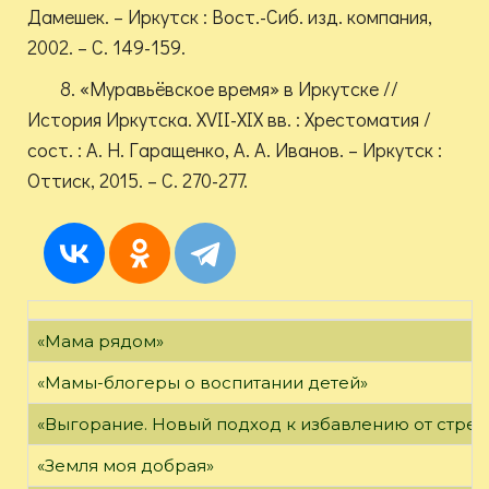
Дамешек. – Иркутск : Вост.-Сиб. изд. компания,
2002. – С. 149-159.
8. «Муравьёвское время» в Иркутске //
История Иркутска. XVII-XIX вв. : Хрестоматия /
сост. : А. Н. Гаращенко, А. А. Иванов. – Иркутск :
Оттиск, 2015. – С. 270-277.
«Мама рядом»
«Мамы-блогеры о воспитании детей»
«Выгорание. Новый подход к избавлению от стрес
«Земля моя добрая»