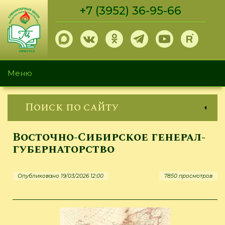
Перейти
+7 (3952) 36-95-66
к
основному
содержанию
Меню
Поиск по сайту
Восточно-Сибирское генерал-
губернаторство
Опубликовано 19/03/2026 12:00
7850 просмотров