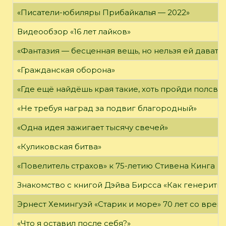
«Писатели-юбиляры Прибайкалья — 2022»
Видеообзор «16 лет лайков»
«Фантазия — бесценная вещь, но нельзя ей давать 
«Гражданская оборона»
«Где ещё найдёшь края такие, хоть пройди полсвет
«Не требуя наград за подвиг благородный»
«Одна идея зажигает тысячу свечей»
«Куликовская битва»
«Повелитель страхов» к 75-летию Стивена Кинга
Знакомство с книгой Дэйва Бирсса «Как генерит
Эрнест Хемингуэй «Старик и море» 70 лет со вре
«Что я оставил после себя?»