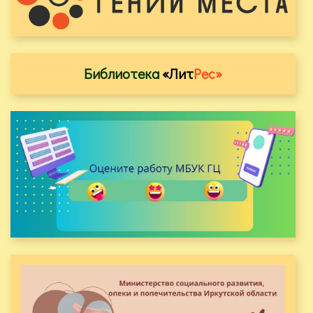
Библиотека
«Лит
Рес»