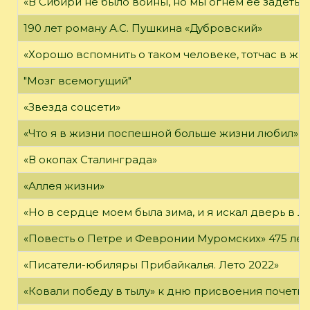
«В Сибири не было войны, но мы огнем ее задеты»
190 лет роману А.С. Пушкина «Дубровский»
«Хорошо вспомнить о таком человеке, тотчас в жи
"Мозг всемогущий"
«Звезда соцсети»
«Что я в жизни поспешной больше жизни любил»
«В окопах Сталинграда»
«Аллея жизни»
«Но в сердце моем была зима, и я искал дверь в Л
«Повесть о Петре и Февронии Муромских» 475 лет
«Писатели-юбиляры Прибайкалья. Лето 2022»
«Ковали победу в тылу» к дню присвоения почетно