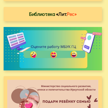
Библиотека
«Лит
Рес»