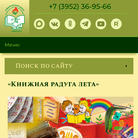
Перейти
+7 (3952) 36-95-66
к
основному
содержанию
Меню
Поиск по сайту
«Книжная радуга лета»