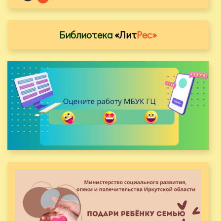
Библиотека
«Лит
Рес»