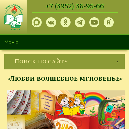
Перейти
+7 (3952) 36-95-66
к
основному
содержанию
Меню
Поиск по сайту
«Любви волшебное мгновенье»