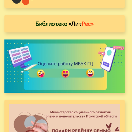
Библиотека
«Лит
Рес»