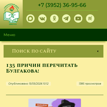
Перейти
+7 (3952) 36-95-66
к
основному
содержанию
Меню
Поиск по сайту
135 причин перечитать
Булгакова!
Опубликовано 15/05/2026 10:12
1385 просмотров