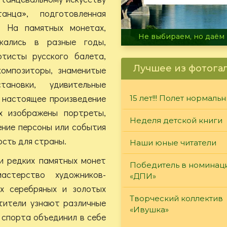
нца», подготовленная
. На памятных монетах,
В огне не горит, в воде 
кались в разные годы,
ртисты русского балета,
Лучшее из фотога
композиторы, знаменитые
тановки, удивительные
 настоящее произведение
15 лет!!! Полет нормаль
х изображены портреты,
Неделя детской книги
ение персоны или события
ость для страны.
Наши юные читатели
и редких памятных монет
Победитель в номинац
стерство художников-
«ДПИ»
х серебряных и золотых
Творческий коллектив
тители узнают различные
«Ивушка»
д спорта объединил в себе