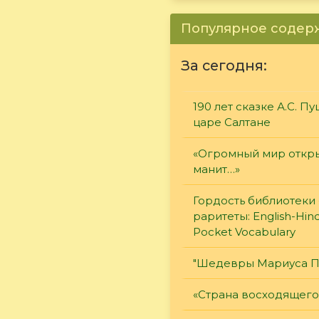
Популярное соде
За сегодня:
190 лет сказке А.С. П
царе Салтане
«Огромный мир откры
манит…»
Гордость библиотеки 
раритеты: English-Hind
Pocket Vocabulary
"Шедевры Мариуса П
«Страна восходящего