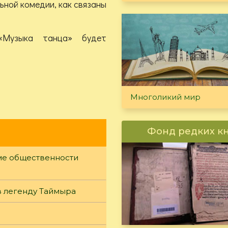
ьной комедии, как связаны
«Музыка танца» будет
Многоликий мир
Фонд редких к
уме общественности
в легенду Таймыра