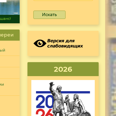
Искать
не тонет
лереи
ный
2026
ии