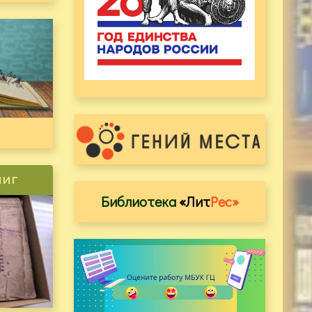
ниг
Библиотека
«Лит
Рес»