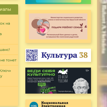
иалы
ок на
а
шанс!
 не тонет
«Ключ»
ду