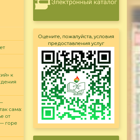
Оцените, пожалуйста, условия
предоставления услуг
ет
ий» к
ждения
 —
так сама:
е от
 — горе