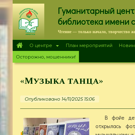
Перейти
Гуманитарный цент
к
основному
библиотека имени 
содержанию
Чтение — только начало, творчество ж
О центре
План мероприятий
Новин
Осторожно, мошенники!
«Музыка танца»
Опубликовано 14/11/2025 15:06
В фойе дет
открылась фот
музыкальному и