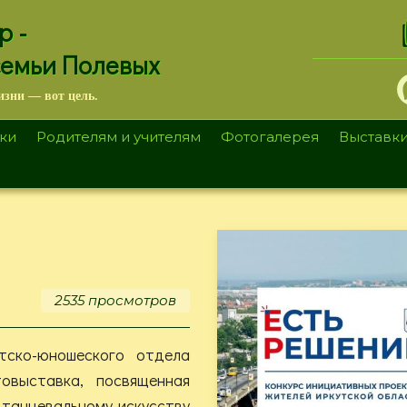
.
р -
семьи Полевых
изни — вот цель.
ки
Родителям и учителям
Фотогалерея
Выставк
2535 просмотров
ско-юношеского отдела
овыставка, посвященная
 танцевальному искусству