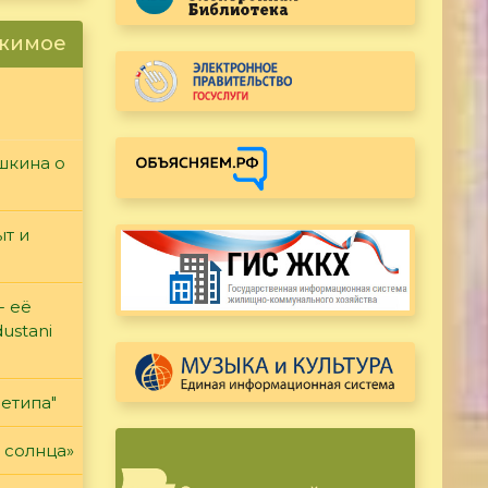
ржимое
ушкина о
т и
- её
ustani
етипа"
 солнца»