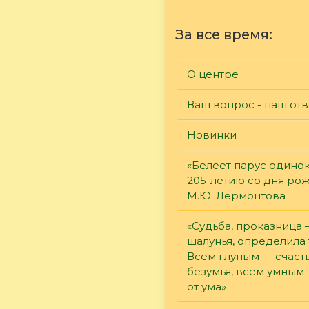
За все время:
О центре
Ваш вопрос - наш отв
Новинки
«Белеет парус одинок
205-летию со дня ро
М.Ю. Лермонтова
«Судьба, проказница
шалунья, определила 
Всем глупым — счасть
безумья, всем умным
от ума»