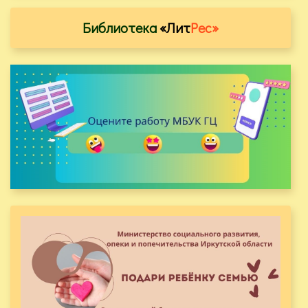
Библиотека
«Лит
Рес»