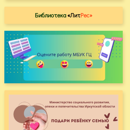
Библиотека
«Лит
Рес»