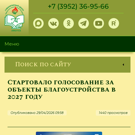
Перейти
+7 (3952) 36-95-66
к
основному
содержанию
Меню
Поиск по сайту
Стартовало голосование за
объекты благоустройства в
2027 году
Опубликовано 29/04/2026 09:58
1440 просмотров