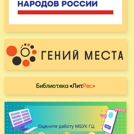
Библиотека
«Лит
Рес»