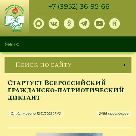
Перейти
+7 (3952) 36-95-66
к
основному
содержанию
Меню
Поиск по сайту
Стартует Всероссийский
гражданско-патриотический
диктант
Опубликовано 12/11/2025 17:42
2488 просмотров