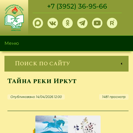
Перейти
+7 (3952) 36-95-66
к
основному
содержанию
Меню
Поиск по сайту
Тайна реки Иркут
Опубликовано 14/04/2026 12:00
1481 просмотр