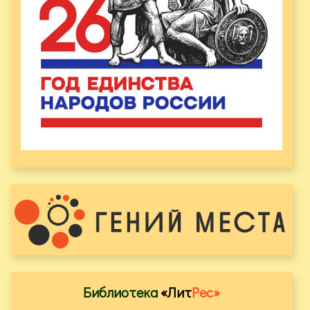
Библиотека
«Лит
Рес»