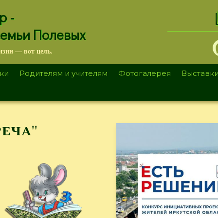
.
р -
семьи Полевых
изни — вот цель.
ки
Родителям и учителям
Фотогалерея
Выставк
реча"