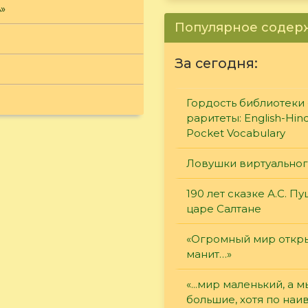
»
Популярное соде
За сегодня:
Гордость библиотеки 
раритеты: English-Hind
Pocket Vocabulary
Ловушки виртуально
190 лет сказке А.С. П
царе Салтане
«Огромный мир откры
манит…»
«...мир маленький, а м
большие, хотя по наи