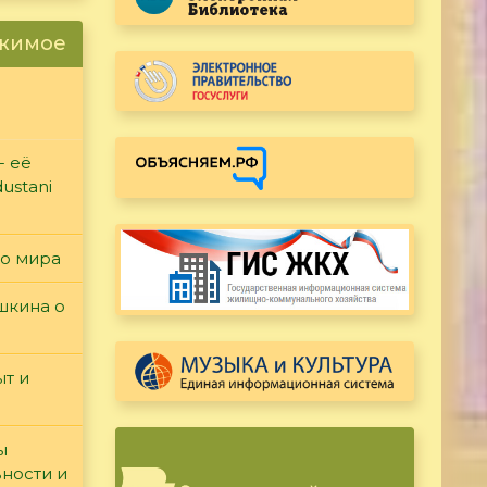
ржимое
- её
ustani
го мира
ушкина о
т и
ы
вности и