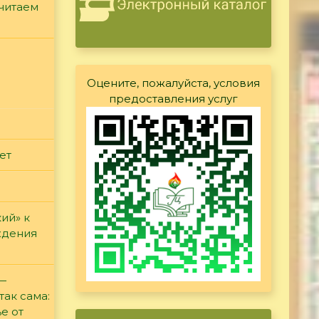
считаем
Оцените, пожалуйста, условия
предоставления услуг
ет
ий» к
ждения
 —
так сама:
е от