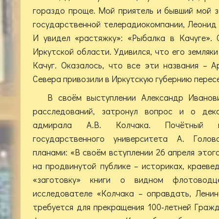
гораздо проще. Мой приятель и бывший мой 
государственной телерадиокомпании, Леонид Г
И увидел «растяжку»: «Рыбалка в Качуге».
Иркутской области. Удивился, что его земля
Качуг. Оказалось, что все эти названия – А
Cевера привозили в Иркутскую губернию пересел
В своём выступлении Александр Иванов
расследований, затронул вопрос и о дек
адмирала А.В. Колчака. Почётный п
государственного университета А. Голов
планами: «В своём вступлении 26 апреля этог
на продвинутой публике – историках, краеве
«заготовку» книги о видном флотоводц
исследователе «Колчака – оправдать, Ленин
требуется для прекращения 100-летней Граж