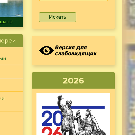
Искать
не тонет
лереи
ный
2026
ии