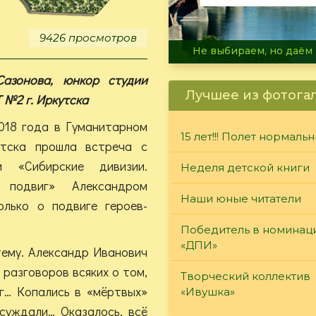
9426 просмотров
В огне не горит, в воде 
Сазонова, юнкор студии
Лучшее из фотога
 №2 г. Иркутска
018 года в Гуманитарном
15 лет!!! Полет нормаль
утска прошла встреча с
и «Сибирские дивизии.
Неделя детской книги
й подвиг» Александром
Наши юные читатели
лько о подвиге героев-
Победитель в номинац
«ДПИ»
тему. Александр Иванович
 разговоров всяких о том,
Творческий коллектив
уг… Копались в «мёртвых»
«Ивушка»
ссуждали… Оказалось, всё