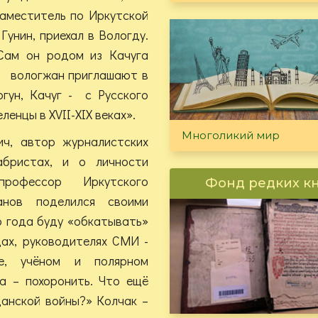
заместитель по Иркутской
унин, приехал в Вологду.
 Сам он родом из Качуга
ки вологжан приглашают в
ргун, Качуг - с Русского
енцы в XVII-XIX веках».
Многоликий мир
ич, автор журналистских
абристах, и о личности
рофессор Иркутского
Фонд редких к
анов поделился своими
о года буду «обкатывать»
дах, руководителях СМИ -
е, учёном и полярном
а – похоронить. Что ещё
данской войны?» Колчак –