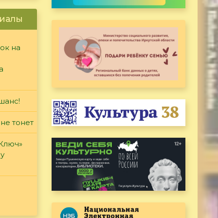
иалы
ок на
а
шанс!
 не тонет
«Ключ»
ду