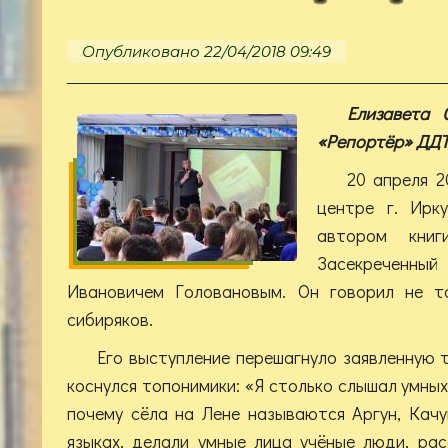
Опубликовано 22/04/2018 09:49
Елизавета 
«Репортёр» ДДТ
20 апреля 2
центре г. Ирк
автором книг
Засекреченны
Ивановичем Головановым. Он говорил не то
сибиряков.
Его выступление перешагнуло заявленную 
коснулся топонимики: «Я столько слышал умных
почему сёла на Лене называются Аргун, Кач
языках, делали умные лица учёные люди, ра