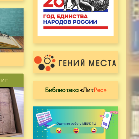
ниг
Библиотека
«Лит
Рес»