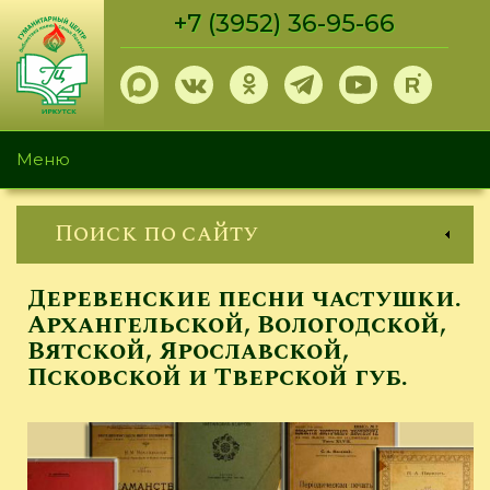
Перейти
+7 (3952) 36-95-66
к
основному
содержанию
Меню
Поиск по сайту
Деревенские песни частушки.
Архангельской, Вологодской,
Вятской, Ярославской,
Псковской и Тверской губ.