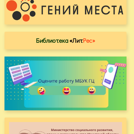
Библиотека
«Лит
Рес»