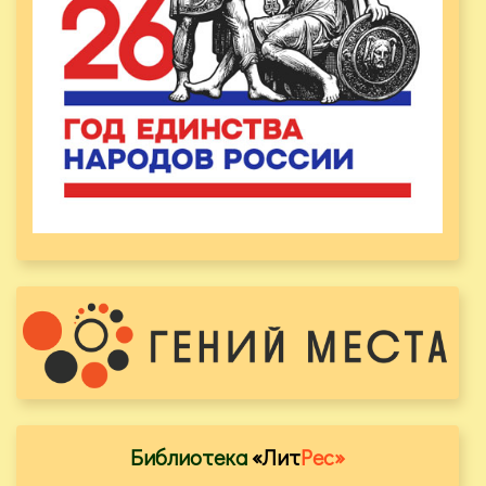
Библиотека
«Лит
Рес»