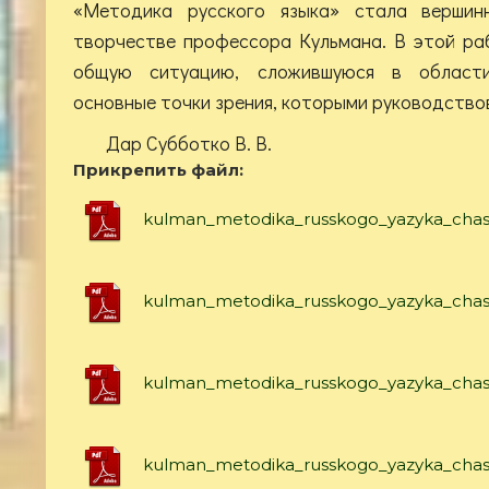
«Методика русского языка» стала вершин
творчестве профессора Кульмана. В этой ра
общую ситуацию, сложившуюся в области
основные точки зрения, которыми руководство
Дар Субботко В. В.
Прикрепить файл:
kulman_metodika_russkogo_yazyka_chast
kulman_metodika_russkogo_yazyka_chas
kulman_metodika_russkogo_yazyka_chas
kulman_metodika_russkogo_yazyka_chas