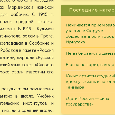
сах Мариинской женской
Последние матер
для рабочих. С 1915 г.
опись средней школы».
Начинается прием заяв
итель». В 1919 г. Кульман
участие в Форуме
тинополе, затем в Праге,
общественности город
Иркутска
 преподавал в Сорбонне и
 Работал в газете «Россия
Не выбираем, но даём 
ждение», журнале «Русская
ский язык текст «Слова о
В огне не горит, в воде
роко стали известны его
Юные артисты студии 
вдохнут жизнь в леген
Таймыра
ь результатом осмысления
ьмана в школе. Учебник
«Дети России — сила
ительских институтов и
государства»
й низшей и средней школы.