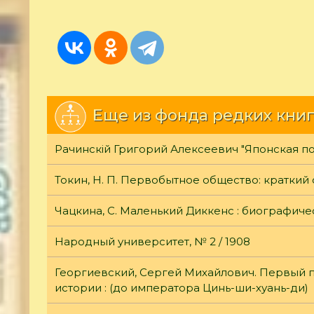
Еще из фонда редких книг
Рачинскiй Григорий Алексеевич "Японская по
Токин, Н. П. Первобытное общество: краткий
Чацкина, С. Маленький Диккенс : биографиче
Народный университет, № 2 / 1908
Георгиевский, Сергей Михайлович. Первый 
истории : (до императора Цинь-ши-хуань-ди)