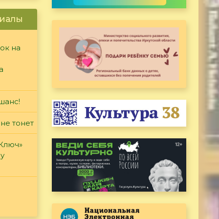
иалы
ок на
а
шанс!
 не тонет
«Ключ»
ду