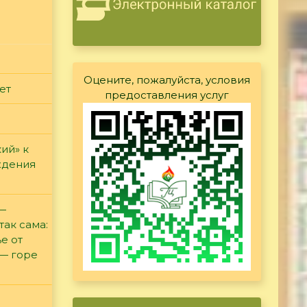
Оцените, пожалуйста, условия
ет
предоставления услуг
ий» к
ждения
 —
так сама:
е от
 — горе