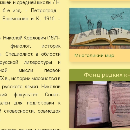
изшей и средней школы / Н.
 6-е изд. – Петроград :
 Башмакова и К., 1916. –
 Николай Карлович (1871–
 филолог, историк
ы. Специалист в области
Многоликий мир
 русской литературы и
енной мысли первой
Фонд редких к
IX в., истории масонства в
 русского языка. Николай
ский факультет Санкт-
влен для подготовки к
 словесности, совмещая
.
усского языка и методики