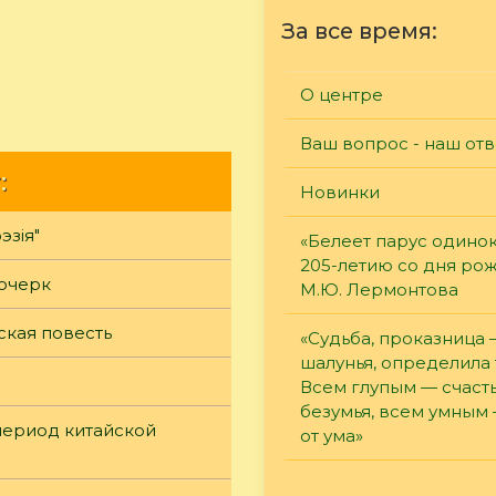
За все время:
О центре
Ваш вопрос - наш отв
:
Новинки
эзiя"
«Белеет парус одинок
205-летию со дня ро
 очерк
М.Ю. Лермонтова
ская повесть
«Судьба, проказница
шалунья, определила 
Всем глупым — счасть
безумья, всем умным
период китайской
от ума»