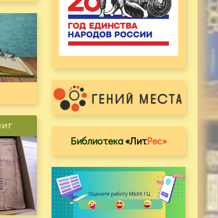
ниг
Библиотека
«Лит
Рес»