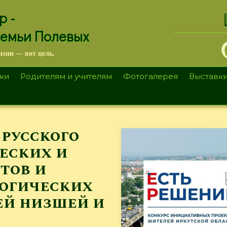
.
р -
семьи Полевых
изни — вот цель.
ки
Родителям и учителям
Фотогалерея
Выставк
 русского
ческих и
тов и
гогических
ей низшей и