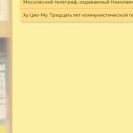
Московский телеграф, издаваемый Николаем
Ху Цяо-Му. Тридцать лет коммунистической п