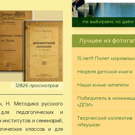
В огне не горит, в воде 
Лучшее из фотога
15 лет!!! Полет нормаль
Неделя детской книги
Наши юные читатели
12826 просмотров
Победитель в номинац
н, Н. Методика русского
«ДПИ»
для педагогических и
Творческий коллектив
х институтов и семинарий,
«Ивушка»
огических классов и для