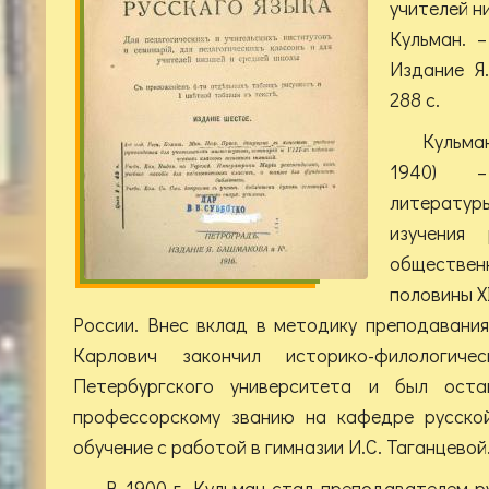
учителей н
Кульман. –
Издание Я.
288 с.
Кульман
1940) –
литератур
изучения
обществ
половины X
России. Внес вклад в методику преподавания
Карлович закончил историко-филологиче
Петербургского университета и был оста
профессорскому званию на кафедре русской
обучение с работой в гимназии И.С. Таганцевой
В 1900 г. Кульман стал преподавателем р