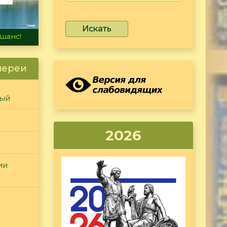
Искать
не тонет
лереи
ный
2026
ии