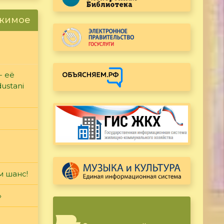
ржимое
- её
ustani
м шанс!
»