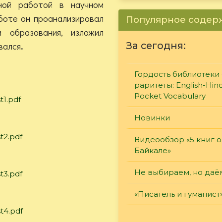
ной работой в научном
боте он проанализировал
Популярное соде
 образования, изложил
За сегодня:
вался
.
Гордость библиотеки 
раритеты: English-Hind
Pocket Vocabulary
1.pdf
Новинки
t2.pdf
Видеообзор «5 книг о
Байкале»
Не выбираем, но даё
t3.pdf
«Писатель и гуманист
t4.pdf