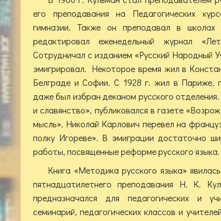
его преподавания на Педагогических кур
гимназии. Также он преподавал в школах 
редактировал еженедельный журнал «Лет
Сотрудничал с изданием «Русский Народный Уч
эмигрировал. Некоторое время жил в Констан
Белграде и Софии. С 1928 г. жил в Париже,
даже был избран деканом русского отделения.
и славянство», публиковался в газете «Возро
мысль». Николай Карлович перевел на француз
полку Игореве». В эмиграции достаточно ши
работы, посвященные реформе русского языка.
Книга «Методика русского языка» явилас
пятнадцатилетнего преподавания Н. К. Кул
предназначался для педагогических и уч
семинарий, педагогических классов и учителе