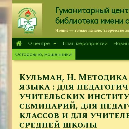
Перейти
Гуманитарный цент
к
основному
библиотека имени 
содержанию
Чтение — только начало, творчество ж
О центре
План мероприятий
Новин
Осторожно, мошенники!
Кульман, Н. Методика
языка : для педагоги
учительских институ
семинарий, для педа
классов и для учител
средней школы