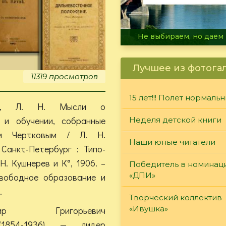
В огне не горит, в воде 
Лучшее из фотога
11319 просмотров
15 лет!!! Полет нормаль
ой, Л. Н. Мысли о
 и обучении, собранные
Неделя детской книги
ом Чертковым / Л. Н.
Наши юные читатели
 Санкт-Петербург : Типо-
.Н. Кушнерев и К°, 1906. –
Победитель в номинац
«ДПИ»
Свободное образование и
.
Творческий коллектив
«Ивушка»
имир Григорьевич
(1854-1936) — лидер