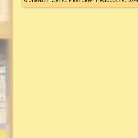
Фонвизин, Денис Иванович. Недоросль : ком