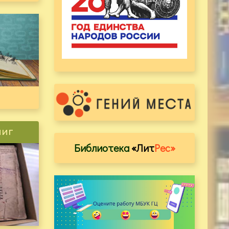
ниг
Библиотека
«Лит
Рес»