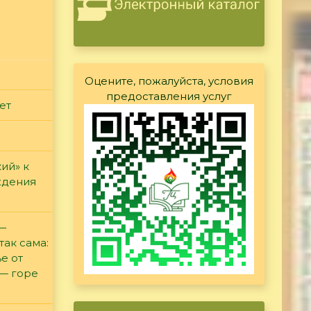
Оцените, пожалуйста, условия
предоставления услуг
ет
ий» к
ждения
 —
так сама:
е от
 — горе