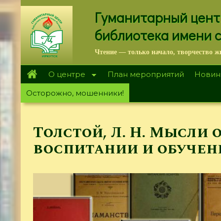
Перейти
Гуманитарный цент
к
основному
библиотека имени 
содержанию
Чтение — только начало, творчество ж
О центре
План мероприятий
Новин
Осторожно, мошенники!
Толстой, Л. Н. Мысли 
воспитании и обучен