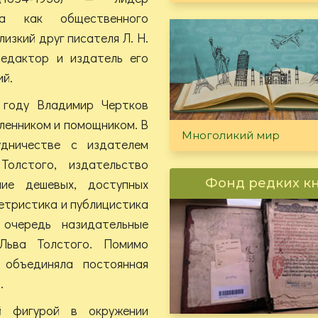
ва как общественного
лизкий друг писателя Л. Н.
редактор и издатель его
ий.
 году Владимир Чертков
шленником и помощником. В
Многоликий мир
дничестве с издателем
олстого, издательство
ие дешевых, доступных
Фонд редких к
летристика и публицистика
 очередь назидательные
Льва Толстого. Помимо
 объединяла постоянная
.
й фигурой в окружении