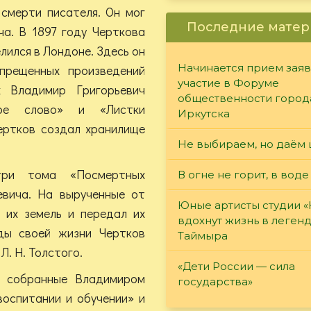
 смерти писателя. Он мог
Последние матер
ча. В 1897 году Черткова
лился в Лондоне. Здесь он
Начинается прием заяв
прещенных произведений
участие в Форуме
х Владимир Григорьевич
общественности город
ное слово» и «Листки
Иркутска
Чертков создал хранилище
Не выбираем, но даём 
три тома «Посмертных
В огне не горит, в воде
евича. На вырученные от
Юные артисты студии 
 их земель и передал их
вдохнут жизнь в леген
ды своей жизни Чертков
Таймыра
Л. Н. Толстого.
«Дети России — сила
, собранные Владимиром
государства»
воспитании и обучении» и