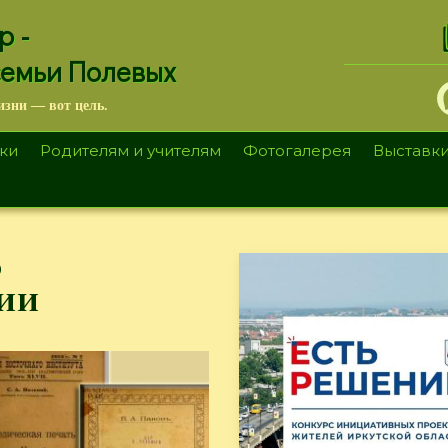
.
р -
семьи Полевых
изни — вот цель.
ки
Родителям и учителям
Фотогалерея
Выставк
о
ии