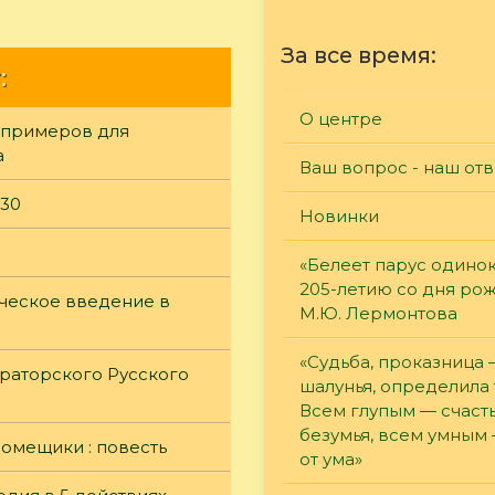
За все время:
:
О центре
 примеров для
а
Ваш вопрос - наш отв
930
Новинки
«Белеет парус одинок
205-летию со дня ро
ическое введение в
М.Ю. Лермонтова
«Судьба, проказница
раторского Русского
шалунья, определила 
Всем глупым — счасть
безумья, всем умным
помещики : повесть
от ума»