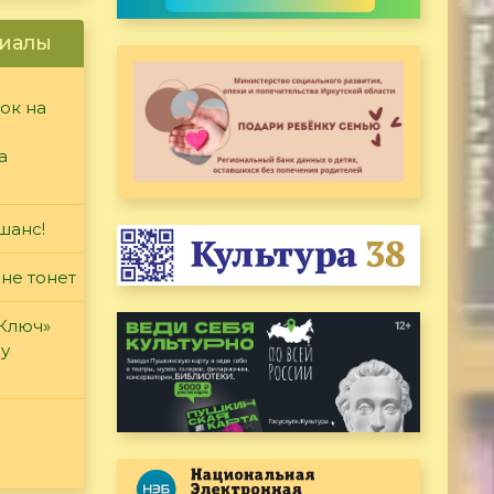
иалы
ок на
а
шанс!
 не тонет
«Ключ»
ду