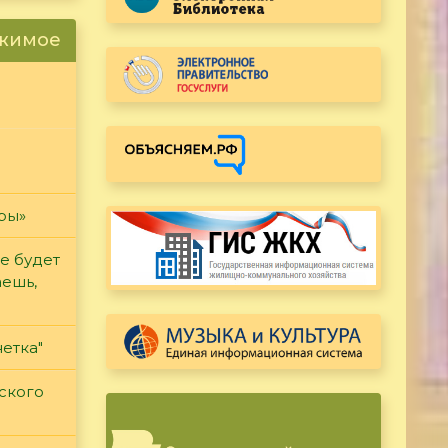
ржимое
гры»
е будет
аешь,
етка"
ского