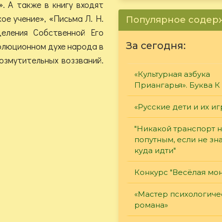
. А также в книгу входят
ое учение», «Письма Л. Н.
Популярное соде
еления Собственной Его
За сегодня:
олюционном духе народа в
озмутительных воззваний.
«Культурная азбука
Приангарья». Буква К
«Русские дети и их и
"Никакой транспорт н
попутным, если не зн
куда идти"
Конкурс "Весёлая мон
«Мастер психологиче
романа»