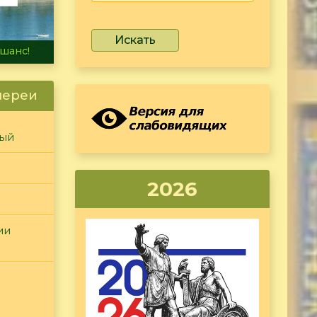
Искать
не тонет
лереи
ный
2026
ии