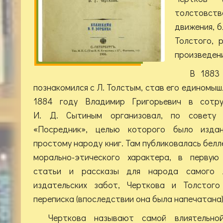
толстовст
движения, б
Толстого, 
произведен
В 1883
познакомился с Л. Толстым, став его единомы
1884 году Владимир Григорьевич в сотру
И. Д. Сытиным организовал, по совету Т
«Посредник», целью которого было издан
простому народу книг. Там публиковалась бел
морально-этического характера, в первую
статьи и рассказы для народа самого 
издательских забот, Черткова и Толстого
переписка (впоследствии она была напечатана)
Черткова называют самой влиятельно