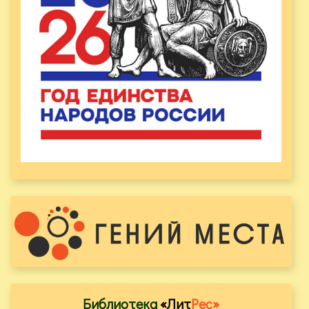
Библиотека
«Лит
Рес»