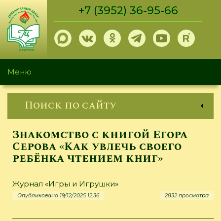
Перейти
+7 (3952) 36-95-66
к
основному
содержанию
Меню
Поиск по сайту
Знакомство с книгой Егора
Серова «Как увлечь своего
ребёнка чтением книг»
Журнал «Игры и Игрушки»
Опубликовано 19/12/2025 12:36
2832 просмотра