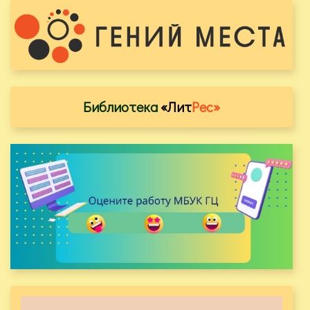
Библиотека
«Лит
Рес»