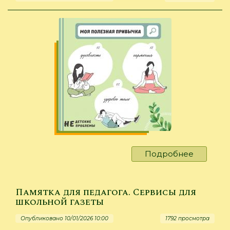
с
книгой
«Без
оглядки
на
маму»
Подробнее
о
НЕдетск
проблем
Моя
Памятка для педагога. Сервисы для
полезна
школьной газеты
привычк
Опубликовано 10/01/2026 10:00
1792 просмотра