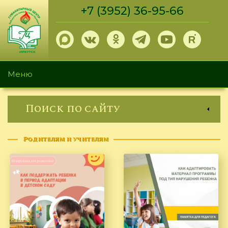
Перейти
+7 (3952) 36-95-66
к
основному
содержанию
Меню
Поиск по сайту
Родителям и учителям