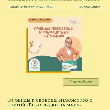
предотв
Опубликовано 10/02/2026 13:00
1729 просмотров
развити
клипово
мышлен
у
детей
Подробнее
о
Памятка
для
педагога
От обиды к свободе: знакомство с
Правила
книгой «Без оглядки на маму»
поведен