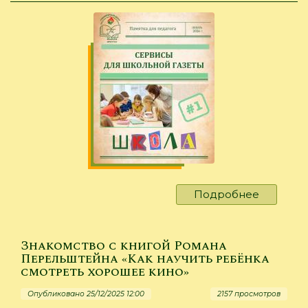
Подробнее
о
Памятка
для
педагога
Знакомство с книгой Романа
Сервис
Перельштейна «Как научить ребёнка
смотреть хорошее кино»
для
школьно
Опубликовано 25/12/2025 12:00
2157 просмотров
газеты