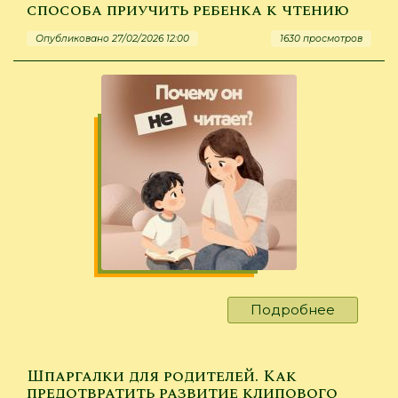
способа приучить ребенка к чтению
Опубликовано 27/02/2026 12:00
1630 просмотров
Подробнее
о
Почему
он
не
Шпаргалки для родителей. Как
читает?
предотвратить развитие клипового