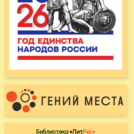
Библиотека
«Лит
Рес»