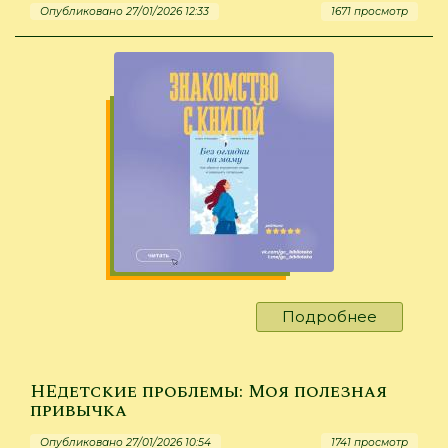
Опубликовано 27/01/2026 12:33
1671 просмотр
в
конфлик
ситуаци
Подробнее
о
От
обиды
к
НЕдетские проблемы: Моя полезная
свободе
привычка
знакомс
Опубликовано 27/01/2026 10:54
1741 просмотр