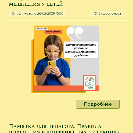
мышления у детей
Три
простых
Опубликовано 26/02/2026 16:00
1645 просмотров
способа
приучит
ребенка
к
чтению
Подробнее
о
Шпарга
для
родител
Памятка для педагога. Правила
Как
поведения в конфликтных ситуациях