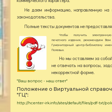
коммерческого характера.
Не даем информацию, направленную на 
законодательства.
Полные тексты документов не предоставл
Чтобы получить электронну
печатного издания, рекомендуем Вам 
Гуманитарный центр-библиотеку име
Полевых.
Но мы оставляем за собо
не отвечать на вопросы, зад
некорректной форме.
"Ваш вопрос - наш ответ"
Положение о Виртуальной справоч
"ГЦ":
http://hcenter-irk.info/sites/default/files/pdf-txt/pol