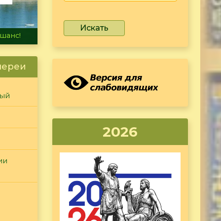
Искать
не тонет
лереи
ный
2026
ии