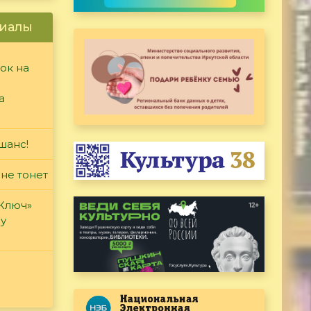
иалы
ок на
а
шанс!
 не тонет
«Ключ»
ду