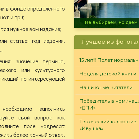
ии в фонде определенного
нот и пр.);
В огне не горит, в воде 
ится нужное вам издание;
ли статье: год издания,
Лучшее из фотога
;
15 лет!!! Полет нормаль
ения: значение термина,
еского или культурного
Неделя детской книги
бликаций по интересующей
Наши юные читатели
Победитель в номинац
необходимо заполнить
«ДПИ»
руйте свой вопрос как
Творческий коллектив
полните поле «адресат
«Ивушка»
ожить более точный ответ.