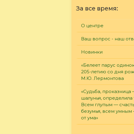
За все время:
О центре
Ваш вопрос - наш отв
Новинки
«Белеет парус одинок
205-летию со дня ро
М.Ю. Лермонтова
«Судьба, проказница
шалунья, определила 
Всем глупым — счасть
безумья, всем умным
от ума»