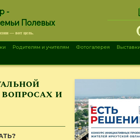
.
р -
семьи Полевых
изни — вот цель.
ки
Родителям и учителям
Фотогалерея
Выставк
уальной
 вопросах и
АТЬ?