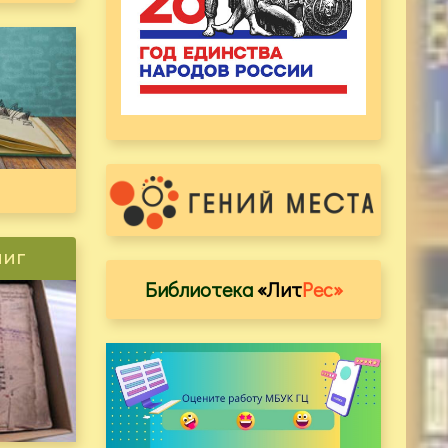
ниг
Библиотека
«Лит
Рес»