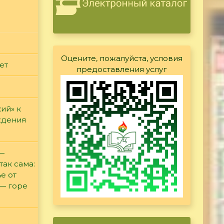
Оцените, пожалуйста, условия
ет
предоставления услуг
ий» к
ждения
 —
так сама:
е от
 — горе