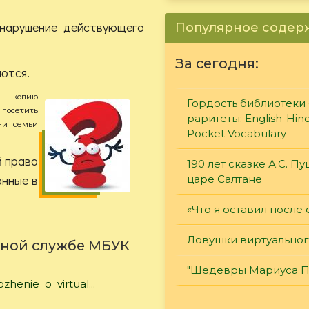
нарушение действующего
Популярное соде
За сегодня:
яются.
ю копию
Гордость библиотеки 
посетить
раритеты: English-Hind
ни семьи
Pocket Vocabulary
й право
190 лет сказке А.С. П
анные в
царе Салтане
«Что я оставил после 
Ловушки виртуально
ной с
лужбе МБУК
"Шедевры Мариуса П
ozhenie_o_virtual...