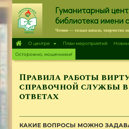
Перейти
Гуманитарный цент
к
основному
библиотека имени 
содержанию
Чтение — только начало, творчество ж
О центре
План мероприятий
Новин
Осторожно, мошенники!
Правила работы вирт
справочной службы в
ответах
КАКИЕ ВОПРОСЫ МОЖНО ЗАДАВ