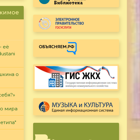
ржимое
- её
ustani
ушкина о
себя?»
го мира
етипа"