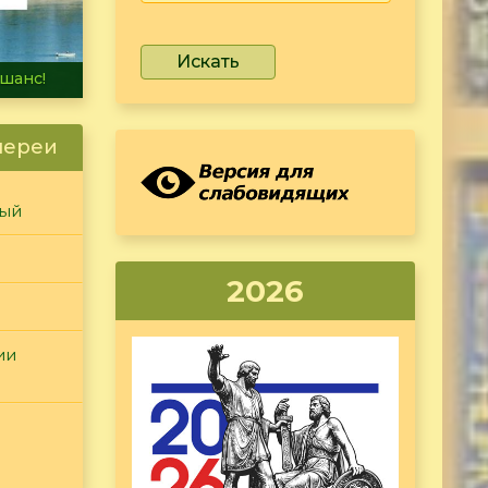
Искать
не тонет
лереи
ный
2026
ии