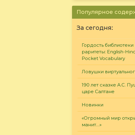
Популярное соде
За сегодня:
Гордость библиотеки 
раритеты: English-Hind
Pocket Vocabulary
Ловушки виртуально
190 лет сказке А.С. П
царе Салтане
Новинки
«Огромный мир откры
манит…»