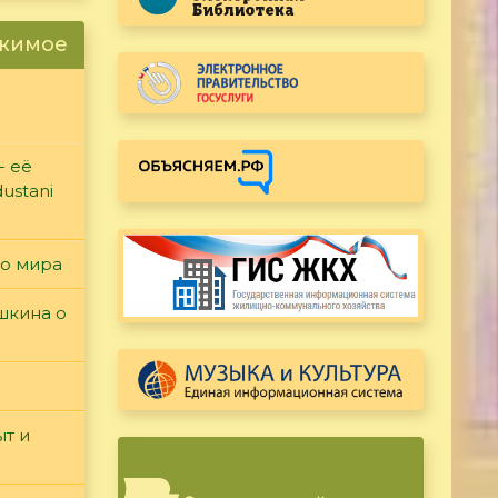
ржимое
- её
ustani
го мира
ушкина о
т и