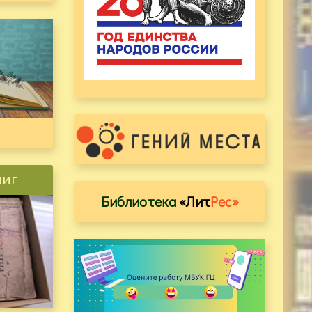
ниг
Библиотека
«Лит
Рес»