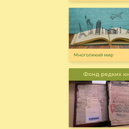
Многоликий мир
Фонд редких к