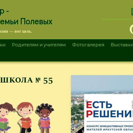
.
р -
семьи Полевых
изни — вот цель.
ки
Родителям и учителям
Фотогалерея
Выставк
 школа № 55