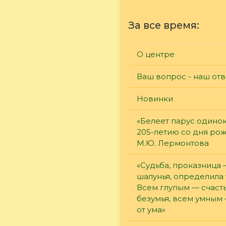
За все время:
О центре
Ваш вопрос - наш отв
Новинки
«Белеет парус одинок
205-летию со дня ро
М.Ю. Лермонтова
«Судьба, проказница
шалунья, определила 
Всем глупым — счасть
безумья, всем умным
от ума»