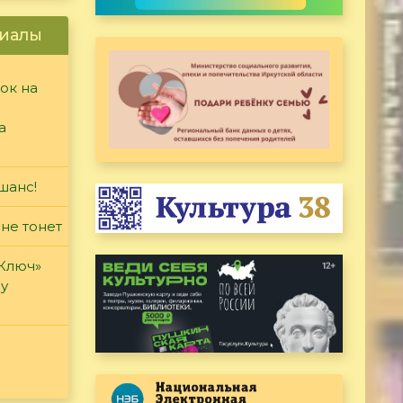
иалы
ок на
а
шанс!
 не тонет
«Ключ»
ду