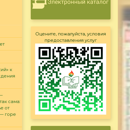
Оцените, пожалуйста, условия
предоставления услуг
ет
ий» к
ждения
 —
так сама:
е от
 — горе