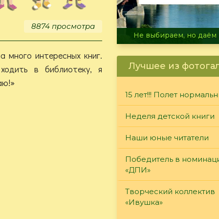
8874 просмотра
В огне не горит, в воде 
а много интересных книг.
Лучшее из фотога
ходить в библиотеку, я
аю!»
15 лет!!! Полет нормаль
Неделя детской книги
Наши юные читатели
Победитель в номинац
«ДПИ»
Творческий коллектив
«Ивушка»