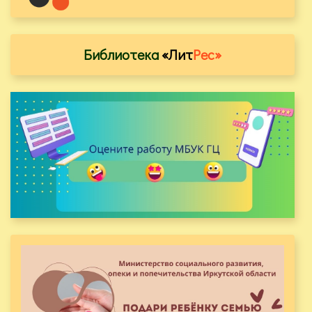
Библиотека
«Лит
Рес»