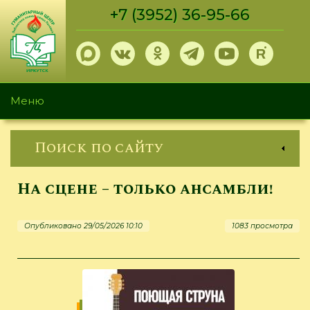
Перейти
+7 (3952) 36-95-66
к
основному
содержанию
Меню
Поиск по сайту
На сцене – только ансамбли!
Опубликовано 29/05/2026 10:10
1083 просмотра