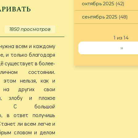
октябрь 2025
(42)
борьбу
аривать
с
сентябрь 2025
(48)
грызунами!
1850 просмотров
1 из 14
нужна всем и каждому
››
е, и только благодаря
ё существует в более-
личном состоянии.
 этом нельзя, как и
ь на других свои
ва, злобу и плохое
ие. С большой
ю, в ответ получишь
танет ли всем легче и
брым словом и делом