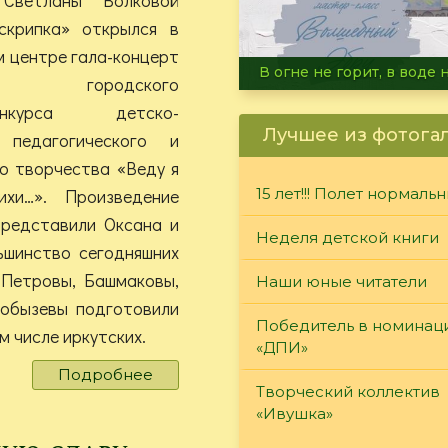
скрипка» открылся в
 центре гала-концерт
Летние турниры Warh
лей городского
-конкурса детско-
Лучшее из фотога
 педагогического и
о творчества «Веду я
хи…». Произведение
15 лет!!! Полет нормаль
представили Оксана и
Неделя детской книги
ьшинство сегодняшних
 Петровы, Башмаковы,
Наши юные читатели
Кобызевы подготовили
Победитель в номинац
м числе иркутских.
«ДПИ»
Подробнее
о
Творческий коллектив
«Веду
«Ивушка»
я
за