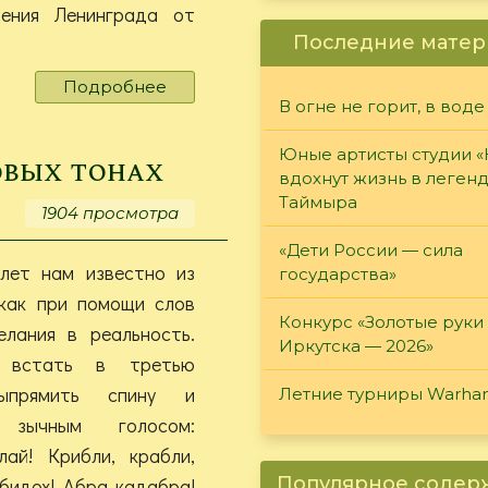
ения Ленинграда от
Последние матер
Подробнее
о
В огне не горит, в воде
Град
обречённый.
Юные артисты студии 
На
овых тонах
вдохнут жизнь в леген
вечную
Таймыра
славу
1904 просмотра
«Дети России — сила
лет нам известно из
государства»
 как при помощи слов
Конкурс «Золотые руки
елания в реальность.
Иркутска — 2026»
о встать в третью
выпрямить спину и
Летние турниры Warh
и зычным голосом:
лай! Крибли, крабли,
Популярное соде
ибидох! Абра кадабра!