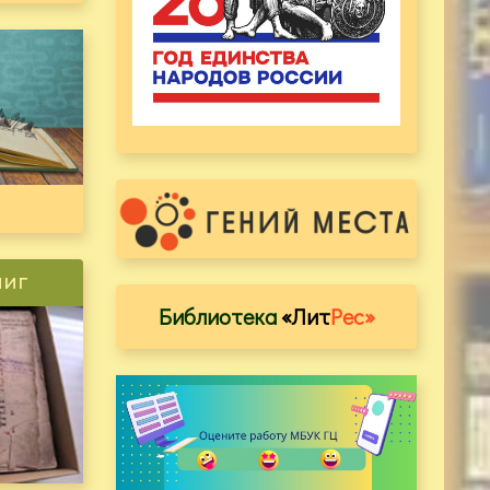
ниг
Библиотека
«Лит
Рес»