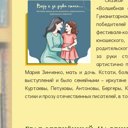
«Волшебная 
Гуманитарном
победите
фестиваля
юношеского,
родительског
за руки сти
артистично 
Мария Зинченко, мать и дочь. Кстати, бол
выступлений и было семейными – иркутяне
Куртаевы, Петуховы, Антоновы, Бергеры, 
стихи и прозу отечественных писателей, в то