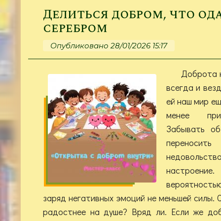
Делиться добром, что од
серебром
Опубликовано 28/01/2026 15:17
Доброта 
всегда и везд
ей наш мир ещ
менее при
Забывать об
переносит
недовольст
настроен
вероятность
заряд негативных эмоций не меньшей силы. С
радостнее на душе? Вряд ли. Если же до