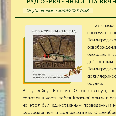
Град обречённый. На веч
Опубликовано 30/01/2026 17:38
27 январ
прозвучал пр
Ленинградск
освобожде
блокады. В т
доблес
Ленинград
артиллерийс
орудий.
В ту войну, Великую Отечественную, п
салютов в честь побед Красной Армии и ос
но этот был единственным проведенный н
выстраданным и долгожданным. С декабря