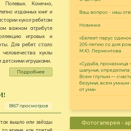
 Полевых. Конечно,
лепно изданных книг и
Ваш вопрос - наш отв
истории кукол ребятам
Новинки
том важном атрибуте
оллекцию игровых и
«Белеет парус одинок
оты. Для ребят стало
205-летию со дня ро
М.Ю. Лермонтова
 человечества куклы
и детскими игрушками.
«Судьба, проказница
шалунья, определила 
Подробнее
о
Всем глупым — счасть
«Не
безумья, всем умным
были
от ума»
игрушками!»
и!
1867 просмотров
так вышло или звёзды
Фотогалерея - а
 то время, как третий