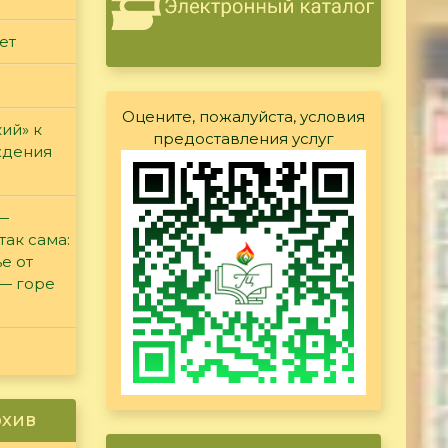
ет
Оцените, пожалуйста, условия
ий» к
предоставления услуг
ждения
 —
так сама:
е от
 — горе
рхив