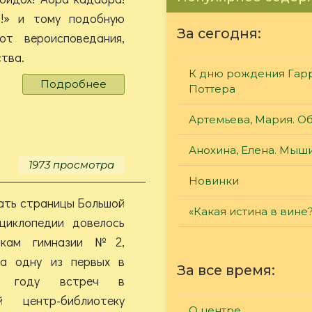
!» и тому подобную
За сегодня:
т вероисповедания,
тва.
К дню рождения Гар
Подробнее
о
Поттера
Сеанс
белой
Артемьева, Мария. О
магии
в
Анохина, Елена. Мыш
розовых
1973 просмотра
тонах
Новинки
ать страницы Большой
«Какая истина в вине
нциклопедии довелось
никам гимназии №2,
а одну из первых в
За все время:
ем году встреч в
й центр-библиотеку
О центре