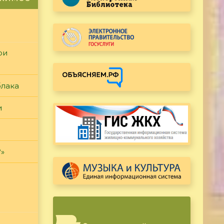
ри
блака
и
?»