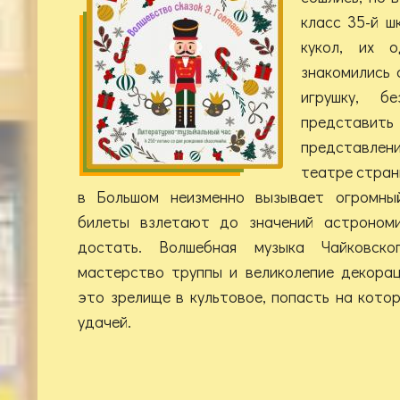
класс 35-й ш
кукол, их о
знакомились 
игрушку, б
представ
представлен
театре стран
в Большом неизменно вызывает огромны
билеты взлетают до значений астрономи
достать. Волшебная музыка Чайковско
мастерство труппы и великолепие декора
это зрелище в культовое, попасть на кото
удачей.