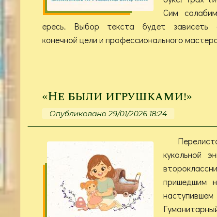
Сим салабим
ересь. Выбор текста будет зависеть о
конечной цели и профессионального мастерс
«Не были игрушками!»
Опубликовано 29/01/2026 18:24
Перелист
кукольной э
второкласс
пришедшим н
наступивш
Гуманитарны