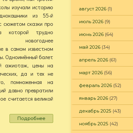
колы изучали историю
август 2026
(1)
днокашники из 55-й
июль 2026
(9)
с сюжетом сказки про
ез которой трудно
июнь 2026
(64)
ить новогоднее
май 2026
(34)
ие в самом известном
ы. Одноимённый балет
апрель 2026
(61)
й ажиотаж, цены на
март 2026
(56)
ческих, да и тех не
го, помноженная на
февраль 2026
(52)
ций давно превратили
рое считается великой
январь 2026
(27)
декабрь 2025
(43)
Подробнее
о
ноябрь 2025
(42)
Все
на