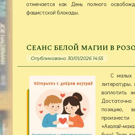
отмечается как День полного освобожд
фашистской блокады.
Сеанс белой магии в роз
Опубликовано 30/01/2026 14:55
С малых 
литературы,
воплотить ж
Достаточн
позицию, 
произнест
«Ахалай-маха
букс! Трах т