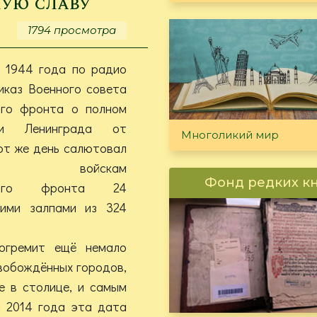
ную славу
руки
стихи…».
1794 просмотра
И
прозу!
я 1944 года по радио
иказ Военного совета
ого фронта о полном
нии Ленинграда от
Многоликий мир
от же день салютовал
тным войскам
Фонд редких к
ского фронта 24
кими залпами из 324
рогремит ещё немало
вобождённых городов,
е в столице, и самым
 2014 года эта дата