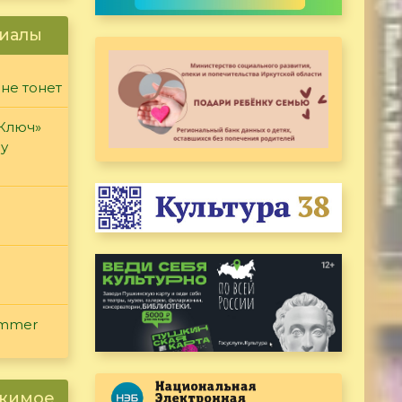
иалы
 не тонет
«Ключ»
ду
ammer
ржимое