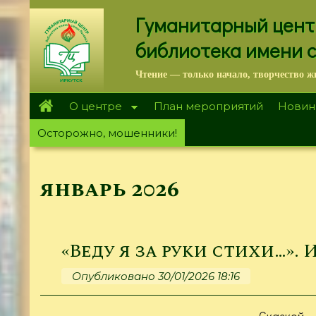
Перейти
Гуманитарный цент
к
основному
библиотека имени 
содержанию
Чтение — только начало, творчество ж
О центре
План мероприятий
Новин
Осторожно, мошенники!
январь 2026
«Веду я за руки стихи…». И
Опубликовано 30/01/2026 18:16
Сказкой