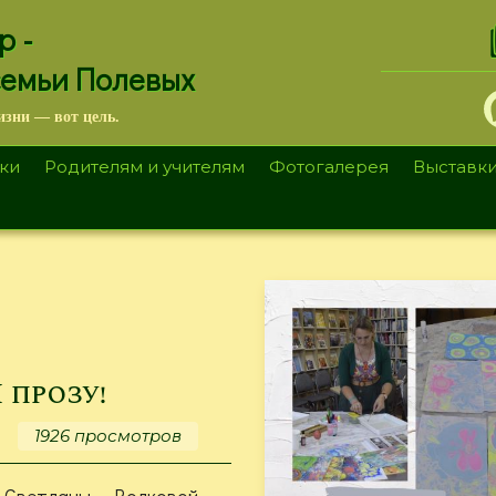
.
р -
семьи Полевых
изни — вот цель.
ки
Родителям и учителям
Фотогалерея
Выставк
 прозу!
1926 просмотров
 Светланы Волковой