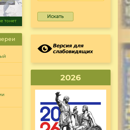
Искать
ammer
лереи
ный
2026
ии