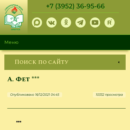
Перейти
+7 (3952) 36-95-66
к
основному
содержанию
Меню
Поиск по сайту
А. Фет ***
Опубликовано 16/12/2021 04:45
10332 просмотра
***