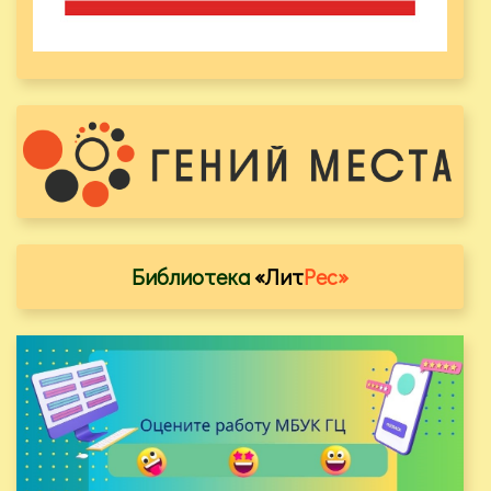
Библиотека
«Лит
Рес»