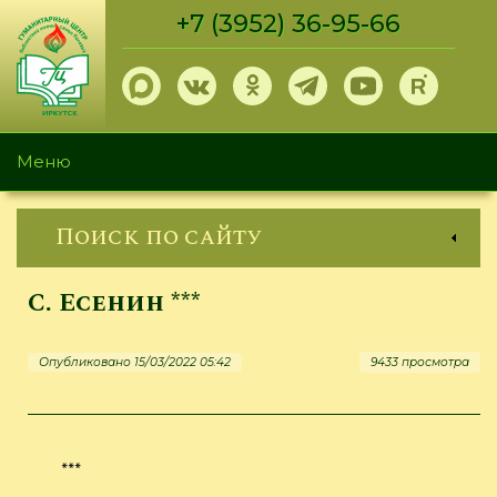
Перейти
+7 (3952) 36-95-66
к
основному
содержанию
Меню
Поиск по сайту
С. Есенин ***
Опубликовано 15/03/2022 05:42
9433 просмотра
***