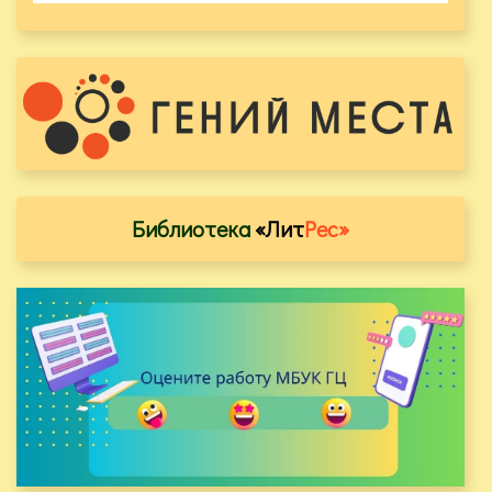
Библиотека
«Лит
Рес»