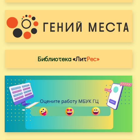
Библиотека
«Лит
Рес»