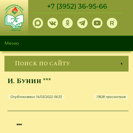
Перейти
+7 (3952) 36-95-66
к
основному
содержанию
Меню
Поиск по сайту
И. Бунин ***
Опубликовано 14/03/2022 06:33
11828 просмотров
***