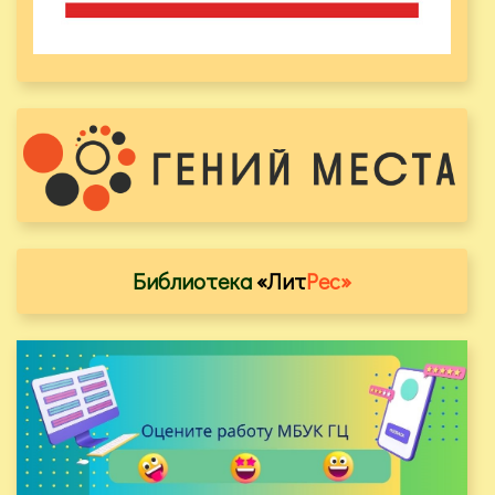
Библиотека
«Лит
Рес»