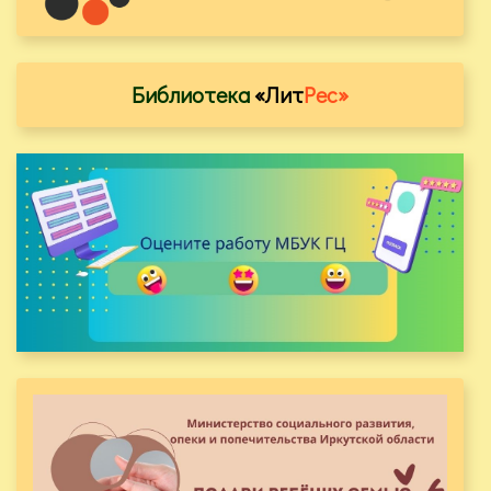
Библиотека
«Лит
Рес»