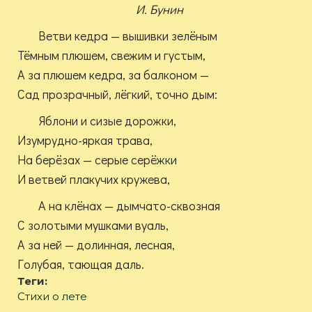
И. Бунин
Ветви кедра — вышивки зелёным
Тёмным плюшем, свежим и густым,
А за плюшем кедра, за балконом —
Сад прозрачный, лёгкий, точно дым:
Яблони и сизые дорожки,
Изумрудно-яркая трава,
На берёзах — серые серёжки
И ветвей плакучих кружева,
А на клёнах — дымчато-сквозная
С золотыми мушками вуаль,
А за ней — долинная, лесная,
Голубая, тающая даль.
Теги:
Стихи о лете