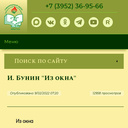
Перейти
+7 (3952) 36-95-66
к
основному
содержанию
Меню
Поиск по сайту
И. Бунин "Из окна"
Опубликовано 9/02/2022 07:20
12958 просмотров
Из окна