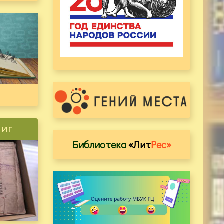
ниг
Библиотека
«Лит
Рес»