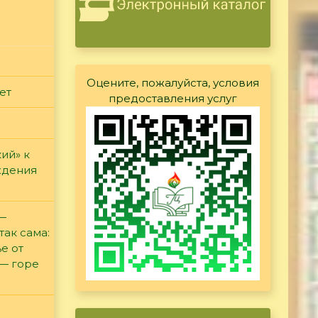
Оцените, пожалуйста, условия
ет
предоставления услуг
ий» к
ждения
 —
так сама:
е от
 — горе