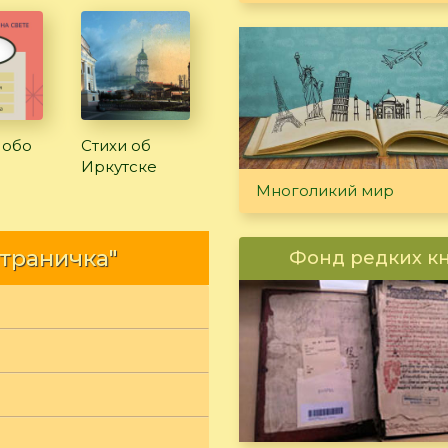
 обо
Стихи об
Иркутске
Многоликий мир
страничка"
Фонд редких к