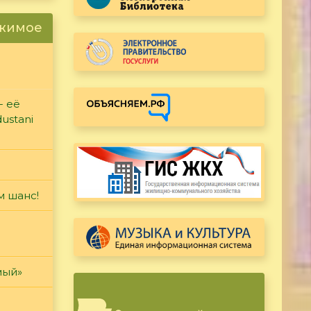
ржимое
- её
ustani
м шанс!
мый»