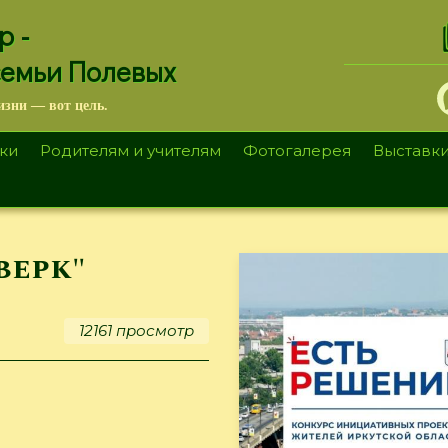
.
р -
семьи Полевых
изни — вот цель.
ки
Родителям и учителям
Фотогалерея
Выставк
верк"
12161 просмотр