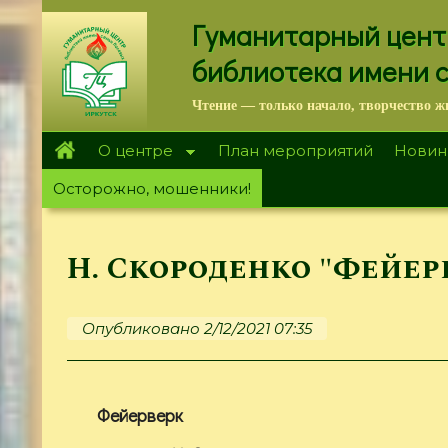
Перейти
Гуманитарный цент
к
основному
библиотека имени 
содержанию
Чтение — только начало, творчество ж
О центре
План мероприятий
Новин
Осторожно, мошенники!
Н. Скороденко "Фейер
Опубликовано 2/12/2021 07:35
Фейерверк