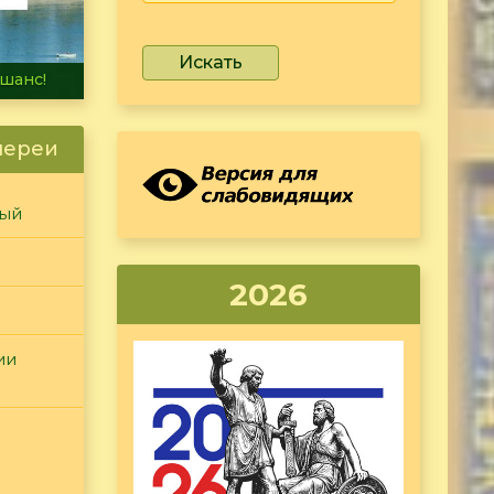
Искать
не тонет
лереи
ный
2026
ии