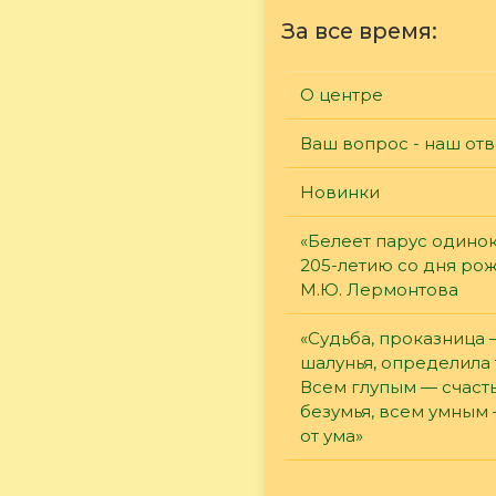
За все время:
О центре
Ваш вопрос - наш отв
Новинки
«Белеет парус одинок
205-летию со дня ро
М.Ю. Лермонтова
«Судьба, проказница
шалунья, определила 
Всем глупым — счасть
безумья, всем умным
от ума»