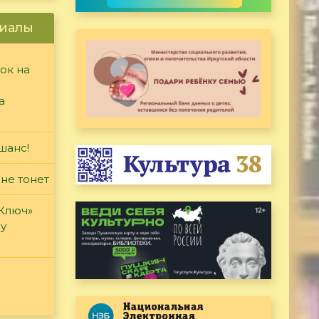
иалы
ок на
а
шанс!
 не тонет
«Ключ»
ду