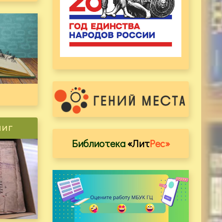
ниг
Библиотека
«Лит
Рес»