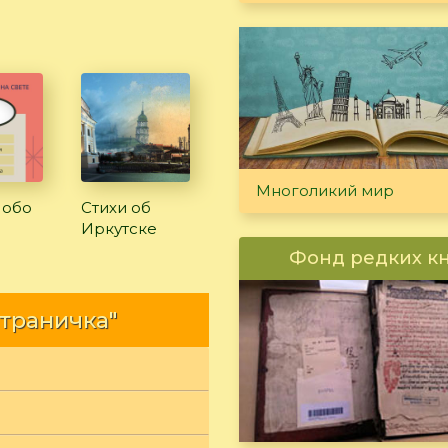
Многоликий мир
 обо
Стихи об
Иркутске
Фонд редких к
страничка"