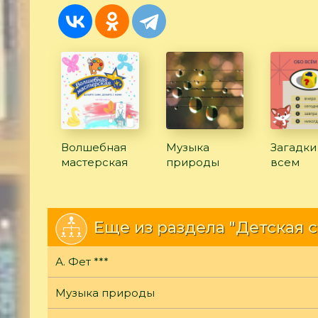
Волшебная
Музыка
Загадки
мастерская
природы
всем
Еще из раздела "Детская 
А. Фет ***
Музыка природы