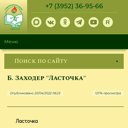
Перейти
+7 (3952) 36-95-66
к
основному
содержанию
Меню
Поиск по сайту
Б. Заходер "Ласточка"
Опубликовано 20/04/2022 06:23
12174 просмотра
Ласточка