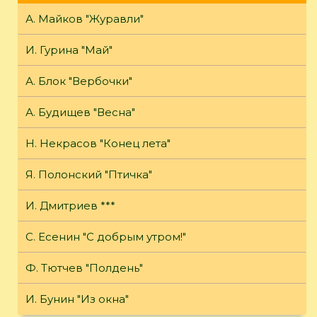
А. Майков "Журавли"
И. Гурина "Май"
А. Блок "Вербочки"
А. Будищев "Весна"
Н. Некрасов "Конец лета"
Я. Полонский "Птичка"
И. Дмитриев ***
С. Есенин "С добрым утром!"
Ф. Тютчев "Полдень"
И. Бунин "Из окна"