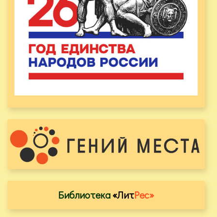
Библиотека
«Лит
Рес»