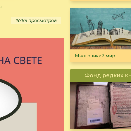
ы
15789 просмотров
Многоликий мир
Фонд редких к