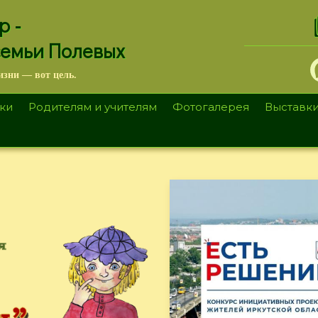
.
р -
семьи Полевых
изни — вот цель.
ки
Родителям и учителям
Фотогалерея
Выставк