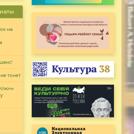
иалы
ок на
а
шанс!
 не тонет
«Ключ»
ду