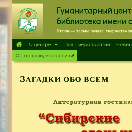
Перейти
Гуманитарный цент
к
основному
библиотека имени 
содержанию
Чтение — только начало, творчество ж
О центре
План мероприятий
Новин
Осторожно, мошенники!
Загадки обо всем