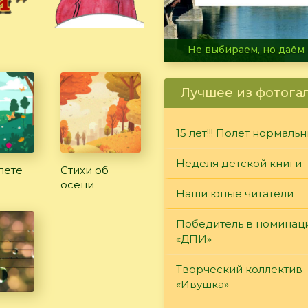
В огне не горит, в воде 
Лучшее из фотога
15 лет!!! Полет нормаль
Неделя детской книги
лете
Стихи об
осени
Наши юные читатели
Победитель в номинац
«ДПИ»
Творческий коллектив
«Ивушка»