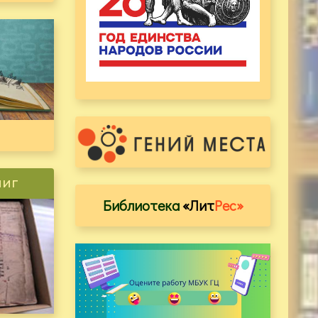
ниг
Библиотека
«Лит
Рес»