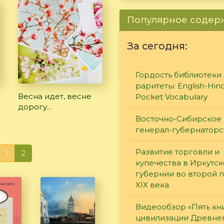
Популярное соде
За сегодня:
Гордость библиотеки 
раритеты: English-Hind
Весна идет, весне
Pocket Vocabulary
дорогу...
Восточно-Сибирское
генерал-губернаторс
Развитие торговли и
1
2
купечества в Иркутс
губернии во второй 
XIX века
Видеообзор «Пять кн
цивилизации Древне