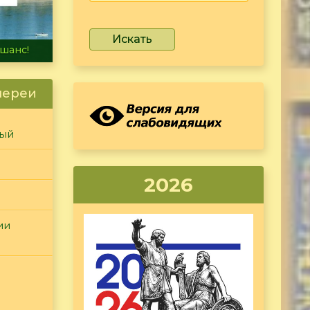
Искать
не тонет
лереи
ный
2026
ии