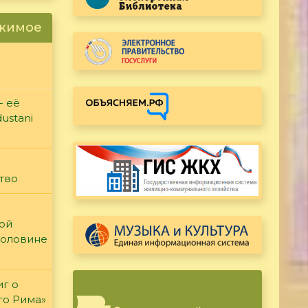
ржимое
- её
ustani
тво
кой
половине
иг о
го Рима»