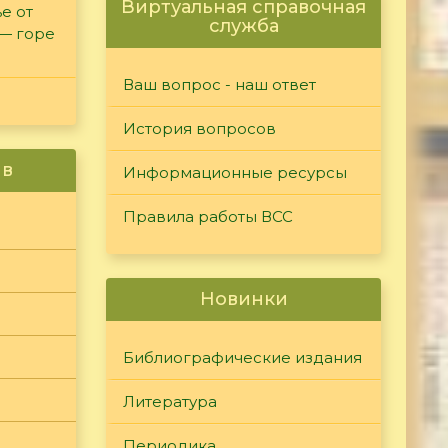
Виртуальная справочная
е от
служба
 — горе
Ваш вопрос - наш ответ
История вопросов
ив
Информационные ресурсы
Правила работы ВСС
Новинки
Библиографические издания
Литература
Периодика