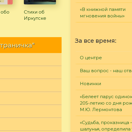
«В книжной памяти
 обо
Стихи об
мгновения войны»
Иркутске
За все время:
страничка"
О центре
Ваш вопрос - наш отв
Новинки
«Белеет парус одинок
205-летию со дня ро
М.Ю. Лермонтова
«Судьба, проказница
шалунья, определила 