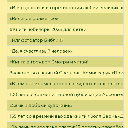
«И в радости, и в горе: истории любви великих лю
«Великое сражение»
#Книги_юбиляры 2023 для детей
«Иллюстратор Библии»
«Да, я счастливый человек»
«Книга в тренде!» Смотри и читай!
Знакомство с книгой Светланы Комиссарук «Поко
«В темные времена хорошо видно светлых людей
100 лет со времени первой публикации Арсеньева В
«Самый добрый художник»
155 лет со времени выхода книги Жюля Верна «Дет
«За день природу не спасти: 15 простых способов с