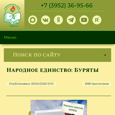
Перейти
+7 (3952) 36-95-66
к
основному
содержанию
Меню
Поиск по сайту
Народное единство: Буряты
Опубликовано 30/04/2026 10:10
6169 просмотров