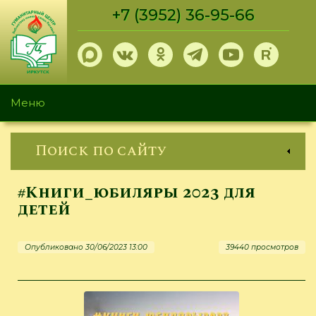
Перейти
+7 (3952) 36-95-66
к
основному
содержанию
Меню
Поиск по сайту
#Книги_юбиляры 2023 для
детей
Опубликовано 30/06/2023 13:00
39440 просмотров