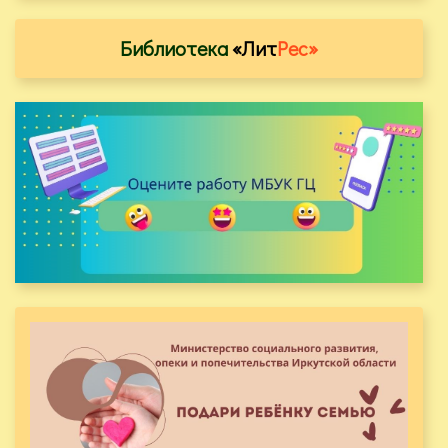
Библиотека
«Лит
Рес»