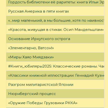
Гордость библиотеки её раритеты: книга Ильи Эрен
Русская Америка в пяти книгах
«...мир маленький, а мы большие, хотя по наивност
«Красота, живущая в стихах: Осип Мандельштам»
Основание Иркутского острога
«Элементарно, Ватсон!»
«Миры Хаяо Миядзаки»
#Книги_юбиляры2025: Классические романы. Часть
«Классики книжной иллюстрации: Геннадий Кузне
Разгром милитаристской Японии
Нюрнбергский процесс
«Оружие Победы: Грузовики РККА»