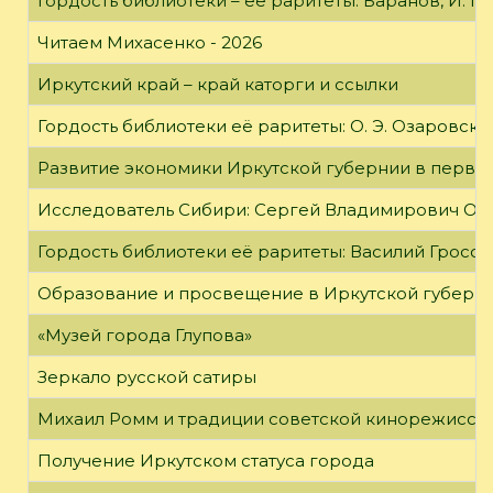
Гордость библиотеки – её раритеты: Баранов, И. Г
Читаем Михасенко - 2026
Иркутский край – край каторги и ссылки
Гордость библиотеки её раритеты: О. Э. Озаровская 
Развитие экономики Иркутской губернии в первой
Исследователь Сибири: Сергей Владимирович Об
Гордость библиотеки её раритеты: Василий Гроссм
Образование и просвещение в Иркутской губернии
«Музей города Глупова»
Зеркало русской сатиры
Михаил Ромм и традиции советской кинорежиссу
Получение Иркутском статуса города