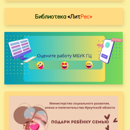
Библиотека
«Лит
Рес»