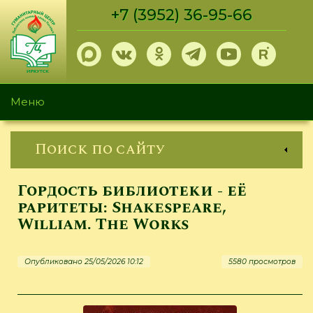
Перейти
+7 (3952) 36-95-66
к
основному
содержанию
Меню
Поиск по сайту
Гордость библиотеки - её
раритеты: Shakespeare,
William. The Works
Опубликовано 25/05/2026 10:12
5580 просмотров