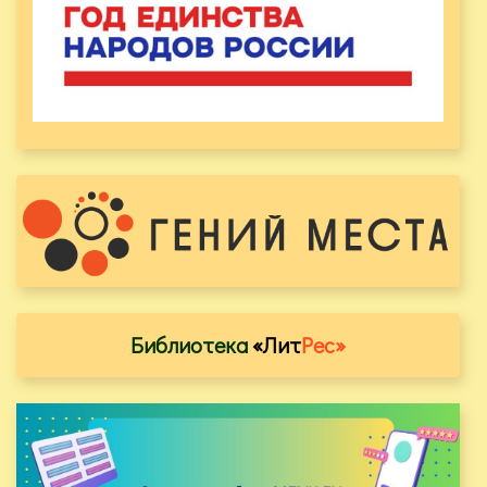
Библиотека
«Лит
Рес»