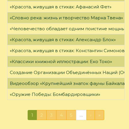
«Красота, живущая в стихах: Афанасий Фет»
«Словно река: жизнь и творчество Марка Твена»
«Человечество обладает одним поистине мощным о
«Красота, живущая в стихах: Александр Блок»
«Красота, живущая в стихах: Константин Симонов»
«Классики книжной иллюстрации: Еко Токо»
Создание Организации Объединённых Наций (ОО
Видеообзор «Крупнейший знаток фауны Байкала»
«Оружие Победы: Бомбардировщики»
1
2
3
4
5
…
›
»