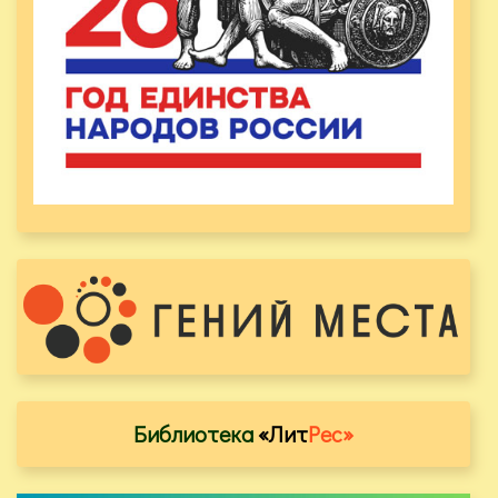
Библиотека
«Лит
Рес»